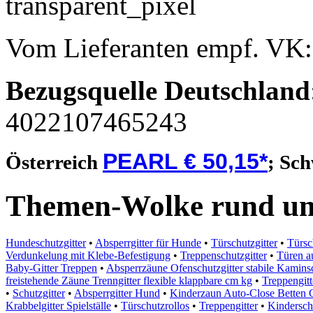
Vom Lieferanten empf. VK
Bezugsquelle
Deutschland
4022107465243
PEARL € 50,15*
Österreich
;
Sch
Themen-Wolke rund um 
Hundeschutzgitter
•
Absperrgitter für Hunde
•
Türschutzgitter
•
Türsc
Verdunkelung mit Klebe-Befestigung
•
Treppenschutzgitter
•
Türen a
Baby-Gitter Treppen
•
Absperrzäune Ofenschutzgitter stabile Kaminsc
freistehende Zäune Trenngitter flexible klappbare cm kg
•
Treppengit
•
Schutzgitter
•
Absperrgitter Hund
•
Kinderzaun Auto-Close Betten C
Krabbelgitter Spielställe
•
Türschutzrollos
•
Treppengitter
•
Kinderschu