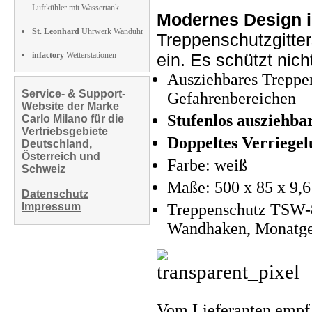
Luftkühler mit Wassertank
Modernes Design i
St. Leonhard
Uhrwerk Wanduhr
Treppenschutzgitte
infactory
Wetterstationen
ein. Es schützt nic
Ausziehbares Treppen
Service- & Support-
Gefahrenbereichen
Website der Marke
Stufenlos ausziehba
Carlo Milano für die
Vertriebsgebiete
Doppeltes Verriege
Deutschland,
Österreich und
Farbe: weiß
Schweiz
Maße: 500 x 85 x 9,6
Datenschutz
Impressum
Treppenschutz TSW-8
Wandhaken, Monatgem
Vom Lieferanten emp