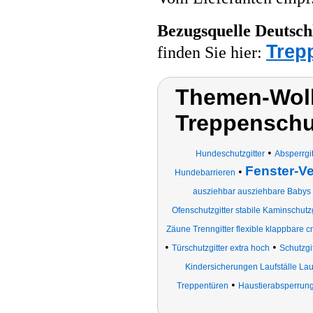
Bezugsquelle
Deutsch
Trep
finden Sie hier:
Themen-Wolk
Treppenschut
•
Hundeschutzgitter
Absperrgi
Fenster-V
•
Hundebarrieren
ausziehbar ausziehbare Babys 
Ofenschutzgitter stabile Kaminschutzg
Zäune Trenngitter flexible klappbare c
•
•
Türschutzgitter extra hoch
Schutzgit
Kindersicherungen Laufställe Laufg
•
Treppentüren
Haustierabsperrun