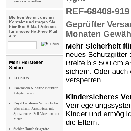
wiederverwendbar
REF-68408-91
Bleiben Sie mit uns im
Kontakt und tragen Sie
Geprüfter Versa
hier Ihre E-Mail-Adresse
für unsere HotPrice-Mail
Monaten Gewähr
ein:
Mehr Sicherheit fü
neues Schutzgitter 
Breite bis 500 cm a
Mehr Hersteller-
Seiten:
sichern. Oder auc
versperren.
ELESION
Rosenstein & Söhne
Induktion
Adapterplatten
Kindersicheres Ve
Royal Gardineer
Schläuche für
Verriegelungssystem
Wasserhahn-Anschlüsse, mit
Kinder und ermöglic
Spritzbrausen Zoll Meter cm mm
Meter
die Eltern.
Sichler Haushaltsgeräte