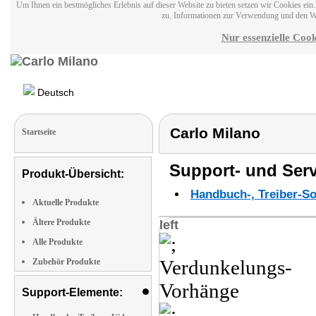
Um Ihnen ein bestmögliches Erlebnis auf dieser Website zu bieten setzen wir Cookies ei
zu. Informationen zur Verwendung und den W
Nur essenzielle Cook
Deutsch
Carlo Milano
Startseite
Support- und Serv
Produkt-Übersicht:
Handbuch-, Treiber-S
Aktuelle Produkte
Ältere Produkte
left
Alle Produkte
Zubehör Produkte
Support-Elemente: