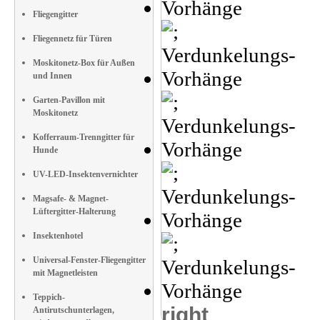
Fliegengitter
Fliegennetz für Türen
Moskitonetz-Box für Außen
und Innen
Garten-Pavillon mit
Moskitonetz
Kofferraum-Trenngitter für
Hunde
UV-LED-Insektenvernichter
Magsafe- & Magnet-
Lüftergitter-Halterung
Insektenhotel
Universal-Fenster-Fliegengitter
mit Magnetleisten
Teppich-
right
Antirutschunterlagen,