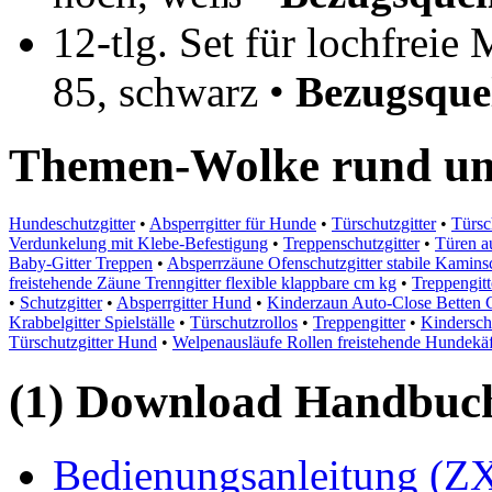
12-tlg. Set für lochfrei
85, schwarz •
Bezugsque
Themen-Wolke rund um 
Hundeschutzgitter
•
Absperrgitter für Hunde
•
Türschutzgitter
•
Türsc
Verdunkelung mit Klebe-Befestigung
•
Treppenschutzgitter
•
Türen a
Baby-Gitter Treppen
•
Absperrzäune Ofenschutzgitter stabile Kaminsc
freistehende Zäune Trenngitter flexible klappbare cm kg
•
Treppengit
•
Schutzgitter
•
Absperrgitter Hund
•
Kinderzaun Auto-Close Betten C
Krabbelgitter Spielställe
•
Türschutzrollos
•
Treppengitter
•
Kinderschu
Türschutzgitter Hund
•
Welpenausläufe Rollen freistehende Hundekäf
(1) Download Handbuch,
Bedienungsanleitung (Z