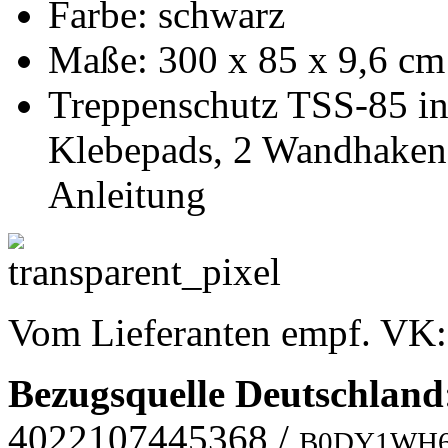
Farbe: schwarz
Maße: 300 x 85 x 9,6 cm 
Treppenschutz TSS-85 in
Klebepads, 2 Wandhaken,
Anleitung
Vom Lieferanten empf. VK
Bezugsquelle
Deutschland
4022107445368
/
B0DY1WH6