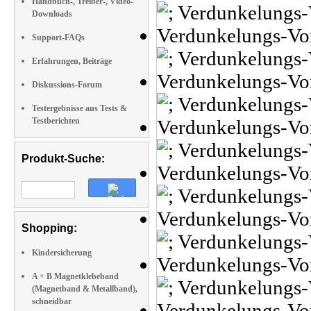
Handbuch-, Treiber-, Video-
Downloads
Support-FAQs
Erfahrungen, Beiträge
Diskussions-Forum
Testergebnisse aus Tests &
Testberichten
Produkt-Suche:
Shopping:
Kindersicherung
A + B Magnetklebeband
(Magnetband & Metallband),
schneidbar