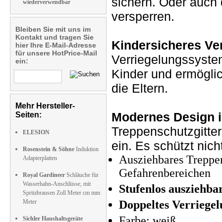
sichern. Oder auc
wiederverwendbar
versperren.
Bleiben Sie mit uns im
Kontakt und tragen Sie
Kindersicheres Ve
hier Ihre E-Mail-Adresse
für unsere HotPrice-Mail
Verriegelungssystem
ein:
Kinder und ermöglic
die Eltern.
Mehr Hersteller-
Modernes Design i
Seiten:
Treppenschutzgitte
ELESION
ein. Es schützt nic
Rosenstein & Söhne
Induktion
Ausziehbares Treppen
Adapterplatten
Gefahrenbereichen
Royal Gardineer
Schläuche für
Wasserhahn-Anschlüsse, mit
Stufenlos ausziehba
Spritzbrausen Zoll Meter cm mm
Meter
Doppeltes Verriege
Farbe: weiß
Sichler Haushaltsgeräte