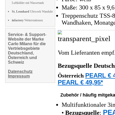
Luftkühler mit Wassertank
Maße: 300 x 85 x 9,6
St. Leonhard
Uhrwerk Wanduhr
Treppenschutz TSS-8
infactory
Wetterstationen
Wandhaken, Monatgem
Service- & Support-
Website der Marke
Carlo Milano für die
Vertriebsgebiete
Vom Lieferanten emp
Deutschland,
Österreich und
Schweiz
Bezugsquelle
Deutsch
Datenschutz
PEARL € 4
Österreich
Impressum
PEARL € 49,95*
Zubehör / häufig mitgeka
Multifunktionaler 3i
PEA
•
Bezugsquelle
: