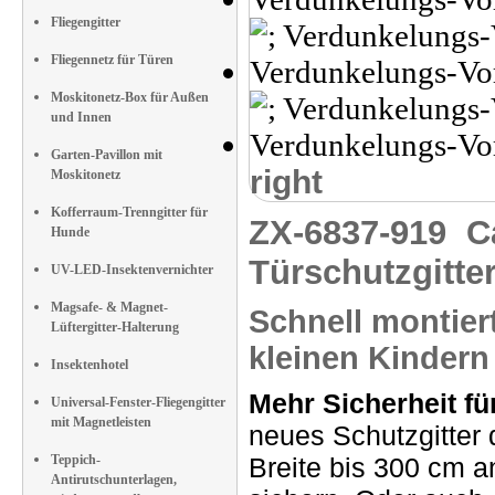
Fliegengitter
Fliegennetz für Türen
Moskitonetz-Box für Außen
und Innen
Garten-Pavillon mit
right
Moskitonetz
Kofferraum-Trenngitter für
ZX-6837-919
C
Hunde
Türschutzgitte
UV-LED-Insektenvernichter
Magsafe- & Magnet-
Schnell montiert
Lüftergitter-Halterung
kleinen Kindern
Insektenhotel
Mehr Sicherheit fü
Universal-Fenster-Fliegengitter
mit Magnetleisten
neues Schutzgitter 
Teppich-
Breite bis 300 cm a
Antirutschunterlagen,