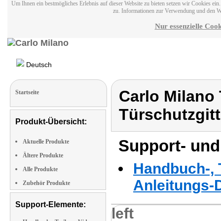
Um Ihnen ein bestmögliches Erlebnis auf dieser Website zu bieten setzen wir Cookies ei
zu. Informationen zur Verwendung und den W
Nur essenzielle Cook
Deutsch
Carlo Milano 
Startseite
Türschutzgitt
Produkt-Übersicht:
Support- und
Aktuelle Produkte
Ältere Produkte
Handbuch-, T
Alle Produkte
Anleitungs-
Zubehör Produkte
Support-Elemente:
left