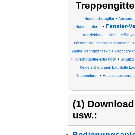
Treppengitte
•
Hundeschutzgitter
Absperrgi
Fenster-V
•
Hundebarrieren
ausziehbar ausziehbare Babys 
Ofenschutzgitter stabile Kaminschutzg
Zäune Trenngitter flexible klappbare c
•
•
Türschutzgitter extra hoch
Schutzgit
Kindersicherungen Laufställe Laufg
•
Treppentüren
Haustierabsperrun
(1) Download
usw.:
Bedienungsanle