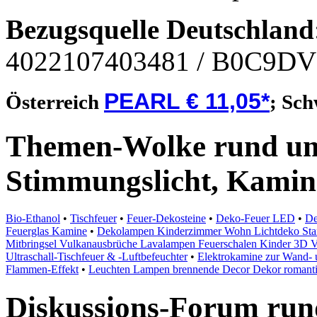
Bezugsquelle
Deutschland
4022107403481
/ B0C9D
PEARL € 11,05*
Österreich
;
Sch
Themen-Wolke rund um
Stimmungslicht, Kamin
Bio-Ethanol
•
Tischfeuer
•
Feuer-Dekosteine
•
Deko-Feuer LED
•
De
Feuerglas Kamine
•
Dekolampen Kinderzimmer Wohn Lichtdeko Stand
Mitbringsel Vulkanausbrüche Lavalampen Feuerschalen Kinder 3D V
Ultraschall-Tischfeuer & -Luftbefeuchter
•
Elektrokamine zur Wand-
Flammen-Effekt
•
Leuchten Lampen brennende Decor Dekor romantis
Diskussions-Forum run