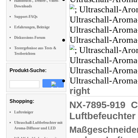
Handbuch-, Treiber-, Video-
Downloads
Support-FAQs
Erfahrungen, Beiträge
Diskussions-Forum
Testergebnisse aus Tests &
Testberichten
Produkt-Suche:
right
Shopping:
NX-7895-919
C
Luftreiniger
Luftbefeuchter 
Ultraschall-Luftbefeuchter mit
Maßgeschneidert
Aroma-Diffusor und LED