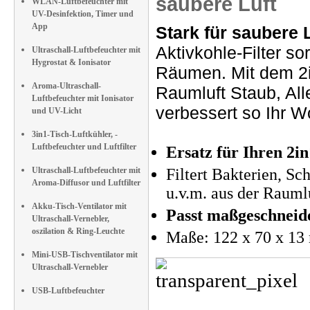
saubere Luft
WLAN-Luftbefeuchter mit
UV-Desinfektion, Timer und
App
Stark für saubere L
Aktivkohle-Filter so
Ultraschall-Luftbefeuchter mit
Hygrostat & Ionisator
Räumen. Mit dem 2in1
Aroma-Ultraschall-
Raumluft Staub, All
Luftbefeuchter mit Ionisator
verbessert so Ihr W
und UV-Licht
3in1-Tisch-Luftkühler, -
Luftbefeuchter und Luftfilter
Ersatz für Ihren 2i
Ultraschall-Luftbefeuchter mit
Filtert Bakterien, S
Aroma-Diffusor und Luftfilter
u.v.m. aus der Rauml
Akku-Tisch-Ventilator mit
Passt maßgeschneid
Ultraschall-Vernebler,
oszilation & Ring-Leuchte
Maße: 122 x 70 x 13
Mini-USB-Tischventilator mit
Ultraschall-Vernebler
USB-Luftbefeuchter