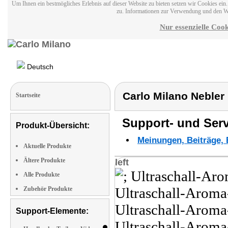
Um Ihnen ein bestmögliches Erlebnis auf dieser Website zu bieten setzen wir Cookies ei
zu. Informationen zur Verwendung und den W
Nur essenzielle Cook
Deutsch
Carlo Milano Nebler 
Startseite
Support- und Serv
Produkt-Übersicht:
Meinungen, Beiträge, 
Aktuelle Produkte
Ältere Produkte
left
Alle Produkte
Zubehör Produkte
Support-Elemente: