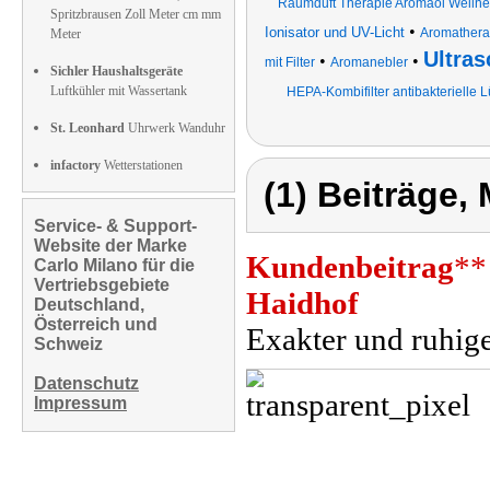
Raumduft Therapie Aromaöl Wellnes
Spritzbrausen Zoll Meter cm mm
•
Ionisator und UV-Licht
Aromatherap
Meter
Ultras
•
•
mit Filter
Aromanebler
Sichler Haushaltsgeräte
Luftkühler mit Wassertank
HEPA-Kombifilter antibakterielle 
St. Leonhard
Uhrwerk Wanduhr
infactory
Wetterstationen
(1) Beiträge,
Service- & Support-
Website der Marke
Kundenbeitrag
**
Carlo Milano für die
Vertriebsgebiete
Haidhof
Deutschland,
Österreich und
Exakter und ruhige
Schweiz
Datenschutz
Impressum