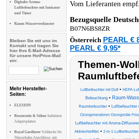
Digitaler Aroma-
Vom Lieferanten emp
Luftbefeuchter mit Ionisator
und Timer
Bezugsquelle
Deutsch
Raum-Wasserverdunster
B07N6BS8ZR
PEARL € 8
Österreich
Bleiben Sie mit uns im
Kontakt und tragen Sie
PEARL € 9,95*
hier Ihre E-Mail-Adresse
für unsere HotPrice-Mail
ein:
Themen-Wolk
Raumluftbefe
Mehr Hersteller-
•
Luftbefeuchter mit Duft
HEPA-Luft
Seiten:
•
Raum-Wasse
Beleuchtung
ELESION
•
Luftbefeuchter 
Raumbefeuchter
Ozongeneratoren Ozongeräte Frisc
Rosenstein & Söhne
Induktion
Adapterplatten
Luftbefeuchter mit Aroma-Diffusor
•
Aktivkohlefilter
2-in-1-Luftbefeuchter
Royal Gardineer
Schläuche für
Wasserhahn-Anschlüsse, mit