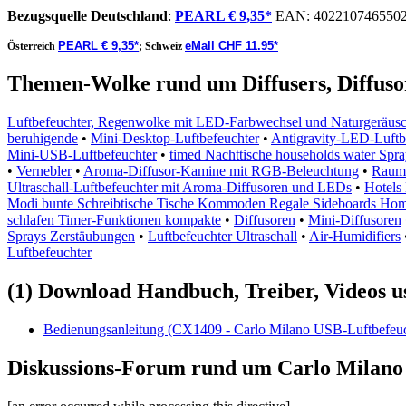
Bezugsquelle
Deutschland
:
PEARL € 9,35*
EAN:
402210746550
PEARL € 9,35*
eMall CHF 11.95*
Österreich
;
Schweiz
Themen-Wolke rund um Diffusers, Diffusor
Luftbefeuchter, Regenwolke mit LED-Farbwechsel und Naturgeräus
beruhigende
•
Mini-Desktop-Luftbefeuchter
•
Antigravity-LED-Luftb
Mini-USB-Luftbefeuchter
•
timed Nachttische households water Spra
•
Vernebler
•
Aroma-Diffusor-Kamine mit RGB-Beleuchtung
•
Raumb
Ultraschall-Luftbefeuchter mit Aroma-Diffusoren und LEDs
•
Hotels
Modi bunte Schreibtische Tische Kommoden Regale Sideboards Ho
schlafen Timer-Funktionen kompakte
•
Diffusoren
•
Mini-Diffusoren
Sprays Zerstäubungen
•
Luftbefeuchter Ultraschall
•
Air-Humidifiers
Luftbefeuchter
(1) Download Handbuch, Treiber, Videos u
Bedienungsanleitung (CX1409 - Carlo Milano USB-Luftbefeuch
Diskussions-Forum rund um Carlo Milano 