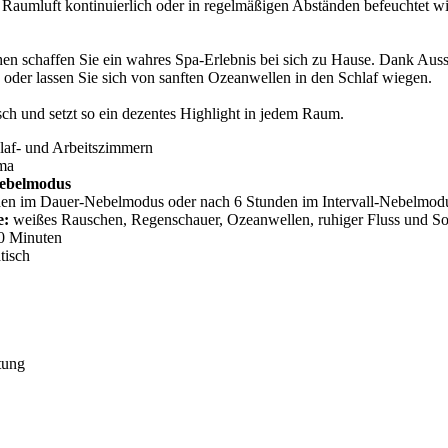
e Raumluft kontinuierlich oder in regelmäßigen Abständen befeuchtet 
n schaffen Sie ein wahres Spa-Erlebnis bei sich zu Hause. Dank Aussch
der lassen Sie sich von sanften Ozeanwellen in den Schlaf wiegen.
ch und setzt so ein dezentes Highlight in jedem Raum.
laf- und Arbeitszimmern
ima
Nebelmodus
nden im Dauer-Nebelmodus oder nach 6 Stunden im Intervall-Nebelmod
e:
weißes Rauschen, Regenschauer, Ozeanwellen, ruhiger Fluss und 
60 Minuten
tisch
tung