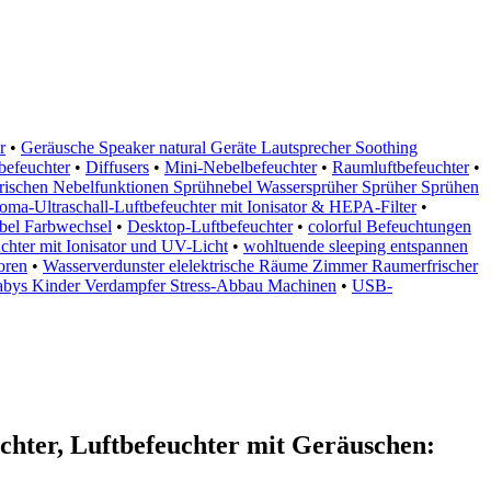
r
•
Geräusche Speaker natural Geräte Lautsprecher Soothing
befeuchter
•
Diffusers
•
Mini-Nebelbefeuchter
•
Raumluftbefeuchter
•
frischen Nebelfunktionen Sprühnebel Wassersprüher Sprüher Sprühen
oma-Ultraschall-Luftbefeuchter mit Ionisator & HEPA-Filter
•
ebel Farbwechsel
•
Desktop-Luftbefeuchter
•
colorful Befeuchtungen
chter mit Ionisator und UV-Licht
•
wohltuende sleeping entspannen
oren
•
Wasserverdunster elelektrische Räume Zimmer Raumerfrischer
abys Kinder Verdampfer Stress-Abbau Machinen
•
USB-
hter, Luftbefeuchter mit Geräuschen: