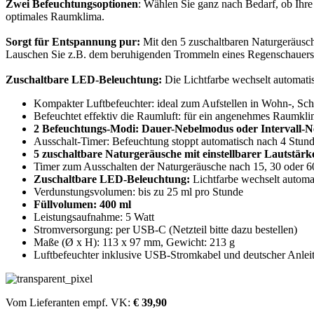
Zwei Befeuchtungsoptionen
: Wählen Sie ganz nach Bedarf, ob Ihr
optimales Raumklima.
Sorgt für Entspannung pur:
Mit den 5 zuschaltbaren Naturgeräusche
Lauschen Sie z.B. dem beruhigenden Trommeln eines Regenschauers o
Zuschaltbare LED-Beleuchtung:
Die Lichtfarbe wechselt automatis
Kompakter Luftbefeuchter: ideal zum Aufstellen in Wohn-, Sch
Befeuchtet effektiv die Raumluft: für ein angenehmes Raumkl
2 Befeuchtungs-Modi: Dauer-Nebelmodus oder Intervall-
Ausschalt-Timer: Befeuchtung stoppt automatisch nach 4 Stu
5 zuschaltbare Naturgeräusche mit einstellbarer Lautstärk
Timer zum Ausschalten der Naturgeräusche nach 15, 30 oder 
Zuschaltbare LED-Beleuchtung:
Lichtfarbe wechselt automa
Verdunstungsvolumen: bis zu 25 ml pro Stunde
Füllvolumen: 400 ml
Leistungsaufnahme: 5 Watt
Stromversorgung: per USB-C (Netzteil bitte dazu bestellen)
Maße (Ø x H): 113 x 97 mm, Gewicht: 213 g
Luftbefeuchter inklusive USB-Stromkabel und deutscher Anlei
Vom Lieferanten empf. VK:
€ 39,90