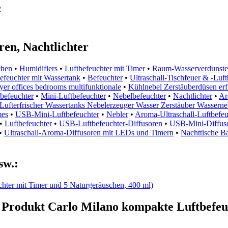
2
en, Nachtlichter
chen
•
Humidifiers
•
Luftbefeuchter mit Timer
•
Raum-Wasserverdunste
efeuchter mit Wassertank
•
Befeuchter
•
Ultraschall-Tischfeuer & -Luft
yer offices bedrooms multifunktionale
•
Kühlnebel Zerstäuberdüsen er
efeuchter
•
Mini-Luftbefeuchter
•
Nebelbefeuchter
•
Nachtlichter
•
Ar
 Lufterfrischer Wassertanks Nebelerzeuger Wasser Zerstäuber Wassern
mes
•
USB-Mini-Luftbefeuchter
•
Nebler
•
Aroma-Ultraschall-Luftbefeu
•
Luftbefeuchter
•
USB-Luftbefeuchter-Diffusoren
•
USB-Mini-Diffus
•
Ultraschall-Aroma-Diffusoren mit LEDs und Timern
•
Nachttische B
sw.:
ter mit Timer und 5 Naturgeräuschen, 400 ml)
Produkt Carlo Milano kompakte Luftbefeuc