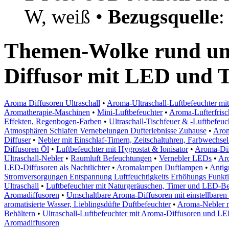
W, weiß •
Bezugsquelle
Themen-Wolke rund um
Diffusor mit LED und 
Aroma Diffusoren Ultraschall
•
Aroma-Ultraschall-Luftbefeuchter mit
Aromatherapie-Maschinen
•
Mini-Luftbefeuchter
•
Aroma-Lufterfrisc
Effekten, Regenbogen-Farben
•
Ultraschall-Tischfeuer & -Luftbefeuc
Atmosphären Schlafen Vernebelungen Dufterlebnisse Zuhause
•
Arom
Diffuser
•
Nebler mit Einschlaf-Timern, Zeitschaltuhren, Farbwechse
Diffusoren Öl
•
Luftbefeuchter mit Hygrostat & Ionisator
•
Aroma-Dif
Ultraschall-Nebler
•
Raumluft Befeuchtungen
•
Vernebler LEDs
•
Aro
LED-Diffusoren als Nachtlichter
•
Aromalampen Duftlampen
•
Antig
Stromversorgungen Entspannung Luftfeuchtigkeits Erhöhungs Funkt
Ultraschall
•
Luftbefeuchter mit Naturgeräuschen, Timer und LED-B
Aromadiffusoren
•
Umschaltbare Aroma-Diffusoren mit einstellbaren
aromatisierte Wasser, Lieblingsdüfte Duftbefeuchter
•
Aroma-Nebler m
Behältern
•
Ultraschall-Luftbefeuchter mit Aroma-Diffusoren und L
Aromadiffusoren