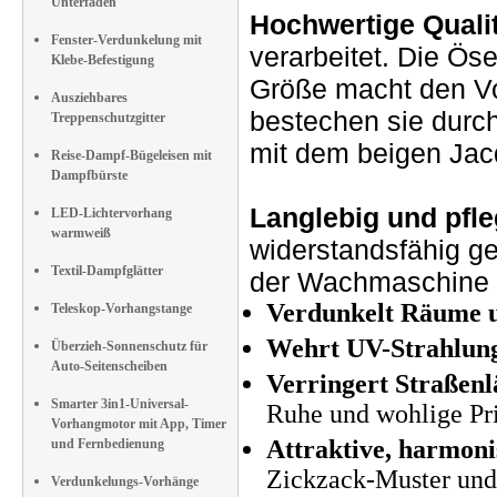
Unterfaden
Hochwertige Qualit
Fenster-Verdunkelung mit
verarbeitet. Die Öse
Klebe-Befestigung
Größe macht den Vo
Ausziehbares
bestechen sie durc
Treppenschutzgitter
mit dem beigen Jacq
Reise-Dampf-Bügeleisen mit
Dampfbürste
Langlebig und pfle
LED-Lichtervorhang
warmweiß
widerstandsfähig ge
Textil-Dampfglätter
der Wachmaschine w
Verdunkelt Räume 
Teleskop-Vorhangstange
Wehrt UV-Strahlung
Überzieh-Sonnenschutz für
Auto-Seitenscheiben
Verringert Straßen
Smarter 3in1-Universal-
Ruhe und wohlige Pr
Vorhangmotor mit App, Timer
Attraktive, harmoni
und Fernbedienung
Zickzack-Muster und
Verdunkelungs-Vorhänge