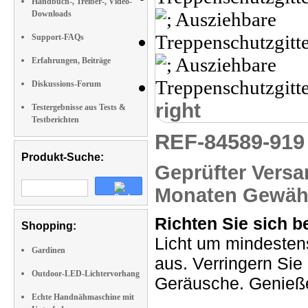
Handbuch-, Treiber-, Video-
Downloads
Support-FAQs
Erfahrungen, Beiträge
Diskussions-Forum
right
Testergebnisse aus Tests &
Testberichten
REF-84589-91
Produkt-Suche:
Geprüfter Versa
Monaten Gewähr
Richten Sie sich b
Shopping:
Licht um mindesten
Gardinen
aus. Verringern Si
Outdoor-LED-Lichtervorhang
Geräusche. Genieße
Echte Handnähmaschine mit