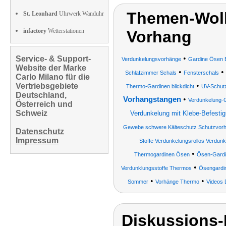
Themen-Wolk
St. Leonhard
Uhrwerk Wanduhr
infactory
Wetterstationen
Vorhang
•
Service- & Support-
Verdunkelungsvorhänge
Gardine Ösen B
Website der Marke
•
•
Schlafzimmer Schals
Fensterschals
Carlo Milano für die
•
Vertriebsgebiete
Thermo-Gardinen blickdicht
UV-Schutz
Deutschland,
•
Vorhangstangen
Verdunkelung-
Österreich und
Schweiz
Verdunkelung mit Klebe-Befesti
Gewebe schwere Kälteschutz Schutzvo
Datenschutz
Impressum
Stoffe Verdunkelungsrollos Verdun
•
Thermogardinen Ösen
Ösen-Gard
•
Verdunklungsstoffe Thermos
Ösengardi
•
•
Sommer
Vorhänge Thermo
Videos 
Diskussions-