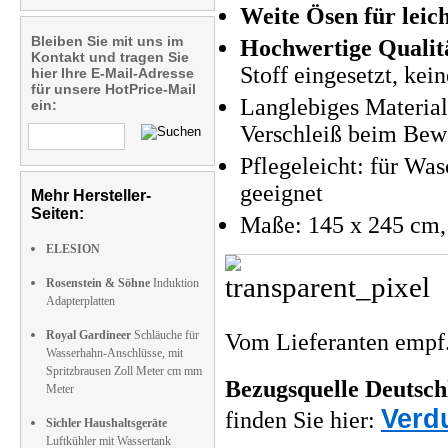
Weite Ösen für leic
Bleiben Sie mit uns im
Hochwertige Qualit
Kontakt und tragen Sie
Stoff eingesetzt, kei
hier Ihre E-Mail-Adresse
für unsere HotPrice-Mail
Langlebiges Material
ein:
Verschleiß beim Bew
Pflegeleicht: für Wa
geeignet
Mehr Hersteller-
Seiten:
Maße: 145 x 245 cm,
ELESION
Rosenstein & Söhne
Induktion
Adapterplatten
Royal Gardineer
Schläuche für
Vom Lieferanten emp
Wasserhahn-Anschlüsse, mit
Spritzbrausen Zoll Meter cm mm
Bezugsquelle
Deutsch
Meter
Verd
finden Sie hier:
Sichler Haushaltsgeräte
Luftkühler mit Wassertank