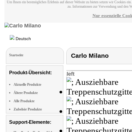
Um Ihnen ein bestmögliches Erlebnis auf dieser Website zu bieten setzen wir Cookies ei
zu. Informationen zur Verwendung und den W
Nur essenzielle Cook
Deutsch
Carlo Milano
Startseite
Produkt-Übersicht:
left
Aktuelle Produkte
Ältere Produkte
Alle Produkte
Zubehör Produkte
Support-Elemente: