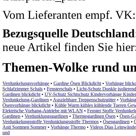
Vom Lieferanten empf. VK
Bezugsquelle
Deutschland
neue Artikel finden Sie hier
Themen-Wolke rund um
Verdunkelungsvorhänge
•
Gardine Ösen Blickdicht
•
Vorhänge blick
Schlafzimmer Schals
•
Fensterschals
•
Licht-Schutz Dunkle isolierend
Gardinen blickdicht
•
UV-Schutz Sichtschutz Kindervorhänge Kinder 
Verdunkelung-Gardinen
•
Ausziehbare Treppenschutzgitter
•
Vorhän
Ösenvorhänge blickdicht
•
Kühle Warm kühles kühlende Tueren Gew
Elektrische Vorhang-Antriebe mit WLAN
•
Fenster Stoffe Verdunke
Gardinen
•
Verdunklungsgardinen
•
Thermogardinen Ösen
•
Ösen-Ga
Verdunkelungsstoffe Verdunklungsstoffe Thermos
•
Ösengardinen
•
Anti Sommen Sommer
•
Vorhänge Thermo
•
Videos Dias Leinwände
und