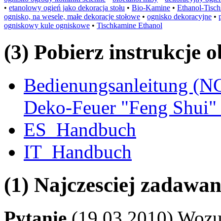
•
etanolowy ogień jako dekoracja stołu
•
Bio-Kamine
•
Ethanol-Tisc
ognisko, na wesele, małe dekoracje stołowe
•
ognisko dekoracyjne
•
ogniskowy kule ogniskowe
•
Tischkamine Ethanol
(3) Pobierz instrukcje 
Bedienungsanleitung (NC
Deko-Feuer "Feng Shui" 
ES_Handbuch
IT_Handbuch
(1) Najczesciej zadawa
Pytanie
(19.03.2010) Wozu 