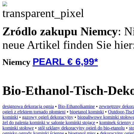
Zródlo zakupu
Niemcy
: N
neue Artikel finden Sie hie
PEARL € 6,99*
Niemcy
Bio-Ethanol-Tisch-Dek
designowa dekoracja ognia
•
Bio-Ethanolkamine
•
zewnętrzny dekora
ogień z efektem tornado płomieni
•
bioetanol kominki
•
Outdoor-Tisc
kominki
•
gazowy ogień dekoracyjny
•
biopaliwowe kominki stołow
żel do palenia kominki w salonie kominki stojące
•
kominek ścienny n
kominki stołowe
•
stół szklany dekoracyjny ogień do bio-etanolu
•
st
ognisko ogrody kominki ścienne
•
bioetanol misy
•
dekoracyjny ogień