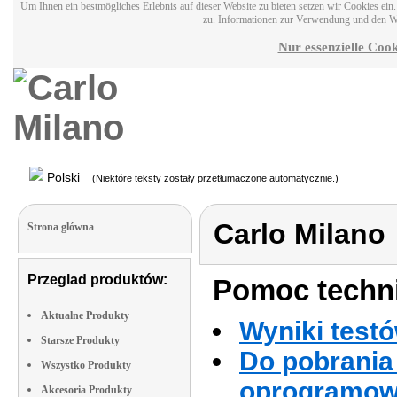
Um Ihnen ein bestmögliches Erlebnis auf dieser Website zu bieten setzen wir Cookies ei
zu. Informationen zur Verwendung und den W
Nur essenzielle Cook
Polski
(Niektóre teksty zostały przetłumaczone automatycznie.)
Carlo Milano
Strona glówna
Przeglad produktów:
Pomoc techni
Aktualne Produkty
Wyniki testó
Starsze Produkty
Do pobrania 
Wszystko Produkty
oprogramowa
Akcesoria Produkty