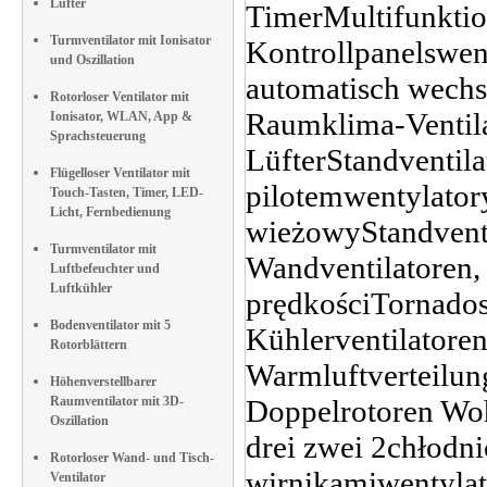
Lüfter
Turmventilator mit Ionisator
und Oszillation
Rotorloser Ventilator mit
Ionisator, WLAN, App &
Sprachsteuerung
Flügelloser Ventilator mit
Touch-Tasten, Timer, LED-
Licht, Fernbedienung
Turmventilator mit
Luftbefeuchter und
Luftkühler
Bodenventilator mit 5
Rotorblättern
Höhenverstellbarer
Raumventilator mit 3D-
Oszillation
Rotorloser Wand- und Tisch-
Ventilator