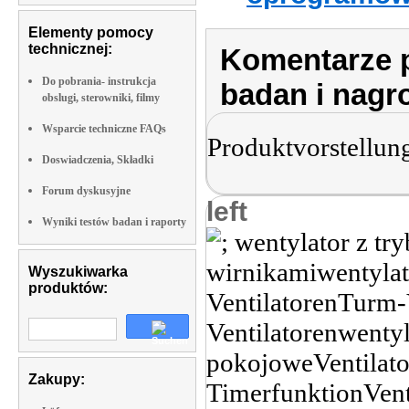
Elementy pomocy
technicznej:
Komentarze p
Do pobrania- instrukcja
badan i nagr
obslugi, sterowniki, filmy
Wsparcie techniczne FAQs
Produktvorstellun
Doswiadczenia, Składki
Forum dyskusyjne
left
Wyniki testów badan i raporty
Wyszukiwarka
produktów:
Zakupy: