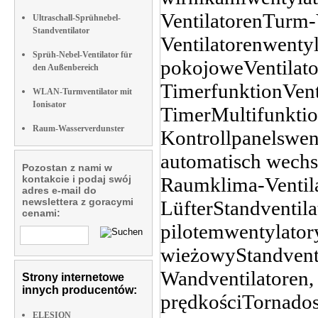
Ultraschall-Sprühnebel-
Standventilator
Sprüh-Nebel-Ventilator für
den Außenbereich
WLAN-Turmventilator mit
Ionisator
Raum-Wasserverdunster
Pozostan z nami w
kontakcie i podaj swój
adres e-mail do
newslettera z goracymi
cenami:
Strony internetowe
innych producentów:
ELESION