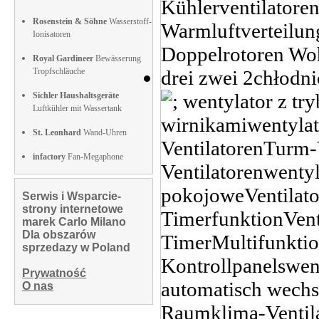
Rosenstein & Söhne
Wasserstoff-
Ionisatoren
Royal Gardineer
Bewässerung
Tropfschläuche
Sichler Haushaltsgeräte
Luftkühler mit Wassertank
St. Leonhard
Wand-Uhren
infactory
Fan-Megaphone
Serwis i Wsparcie-
strony internetowe
marek Carlo Milano
Dla obszarów
sprzedazy w Poland
Prywatność
O nas