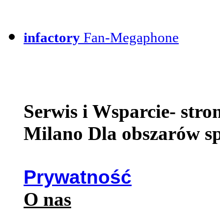
infactory
Fan-Megaphone
Serwis i Wsparcie- str
Milano Dla obszarów s
Prywatność
O nas