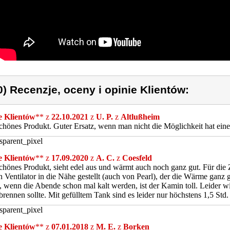
0) Recenzje, oceny i opinie Klientów:
e Klientów
** z
22.10.2021
z
U. P.
z
Altlußheim
chönes Produkt. Guter Ersatz, wenn man nicht die Möglichkeit hat ein
e Klientów
** z
17.09.2020
z
A. C.
z
Coesfeld
chönes Produkt, sieht edel aus und wärmt auch noch ganz gut. Für die Ze
n Ventilator in die Nähe gestellt (auch von Pearl), der die Wärme ganz 
, wenn die Abende schon mal kalt werden, ist der Kamin toll. Leider wi
 brennen sollte. Mit gefülltem Tank sind es leider nur höchstens 1,5 S
e Klientów
** z
07.01.2018
z
M. E.
z
Borken