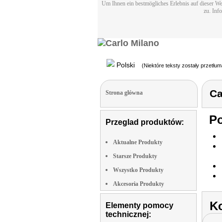
Um Ihnen ein bestmögliches Erlebnis auf dieser We
zu. Inf
Polski
(Niektóre teksty zostały przetłu
Ca
Strona glówna
Po
Przeglad produktów:
Aktualne Produkty
Starsze Produkty
Wszystko Produkty
Akcesoria Produkty
Ko
Elementy pomocy
technicznej: