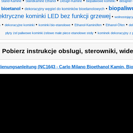
•
•
•
•
Stand-Kamine
Standkamine Ethanol
Design-Kamine
biopaliwowe kominki
designer-
biopaliw
•
•
bioetanol
dekoracyjny węgiel do kominków bioetanolowych
ektryczne kominki LED bez funkcji grzewej
•
wolnostojący
•
•
•
•
•
s
dekoracyjne kominki
kominki bio-etanolowe
Ethanol-Kaminöfen
Ethanol-Öfen
de
•
płyty żel paliwowe kominki żelowe małe piece etanolowe stoły
kominek dekoracyjny z 
) Pobierz instrukcje obslugi, sterowniki, wid
ienungsanleitung (NC1643 - Carlo Milano Bioethanol Kamin, Bio