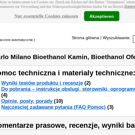
bsite zu bieten setzen wir Cookies ein. Durch das Klicken auf den Button "Akzeptieren" stim
ormationen zur Verwendung und den Widerspruchsmöglichkeiten finden Sie im Bereich
Daten
Nur essenzielle Cookies zulassen
Akzeptieren
Strona glówna
| Wyszukiwanie:
maczone automatycznie.)
rlo Milano Bioethanol Kamin, Bioethanol Of
moc techniczna i materialy techniczne
Wyniki testów produktu i recenzje
(2)
Do pobrania – instrukcje obslugi, sterowniki, oprogram
(4)
Opinie, posty, porady
(10)
Najczesciej zadawane pytania (FAQ Pomoc)
(3)
mentarze prasowe, recenzje, wyniki ba