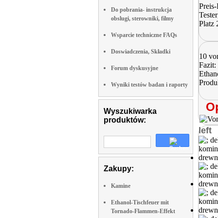
Preis-
Do pobrania- instrukcja
Tester
obslugi, sterowniki, filmy
Platz 
Wsparcie techniczne FAQs
Doswiadczenia, Składki
10 vo
Fazit:
Forum dyskusyjne
Ethano
Produ
Wyniki testów badan i raporty
Op
Wyszukiwarka
produktów:
left
Zakupy:
Kamine
Ethanol-Tischfeuer mit
Tornado-Flammen-Effekt