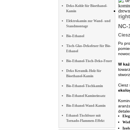
Deko-Kohle für Bioethanol-
Kamin
right
Elektrokamin zur Wand- und
NC-
Standmontage
Ciesz
Bio-Ethanol
Po pr
Tisch-Glas-Dekofeuer für Bio-
pomie
Ethanol
nowoc
Bio-Ethanol-Tisch-Deko-Feuer
W każ
towarz
Deko Keramik-Holz für
stwor
Bioethanol-Kamin
Ciesz 
Bio-Ethanol-Tischkamin
ekolo
Bio-Ethanol Kamineinsatz
Komine
Bio-Ethanol-Wand-Kamin
aranża
detal
Ethanol-Tischfeuer mit
Eleg
Tornado-Flammen-Effekt
Wiel
Izol