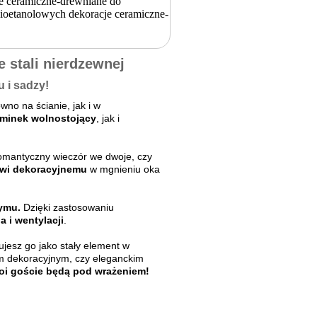
 stali nierdzewnej
 i sadzy!
wno na ścianie, jak i w
minek wolnostojący
, jak i
romantyczny wieczór we dwoje, czy
wi dekoracyjnemu
w mgnieniu oka
dymu.
Dzięki zastosowaniu
a i wentylacji
.
jesz go jako stały element w
m dekoracyjnym, czy eleganckim
oi goście będą pod wrażeniem!