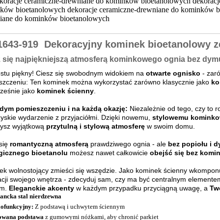
1643-919
Dekoracyjny kominek bioetanolowy ze
 się najpiękniejszą atmosferą kominkowego ognia bez dymu
ostu piękny! Ciesz się swobodnym widokiem na
otwarte ognisko
- zaró
szczeniu: Ten kominek można wykorzystać zarówno klasycznie jako
ko
ześnie jako
kominek ścienny
.
dym pomieszczeniu i na każdą okazję:
Niezależnie od tego, czy to 
yskie wydarzenie z przyjaciółmi. Dzięki nowemu,
stylowemu kominko
zysz wyjątkową
przytulną i stylową atmosferę
w swoim domu.
się
romantyczną atmosferą
prawdziwego ognia - ale
bez popiołu i 
gicznego bioetanolu
możesz nawet całkowicie
obejść się bez komin
k wolnostojący zmieści się wszędzie. Jako kominek ścienny wkomponu
cji swojego wnętrza - zdecyduj sam, czy ma być centralnym elemente
em.
Eleganckie akcenty
w każdym przypadku przyciągną uwagę, a
Tw
ancka stal nierdzewna
ofunkcyjny:
Z podstawą i uchwytem ściennym
owana podstawa
z gumowymi nóżkami, aby chronić parkiet