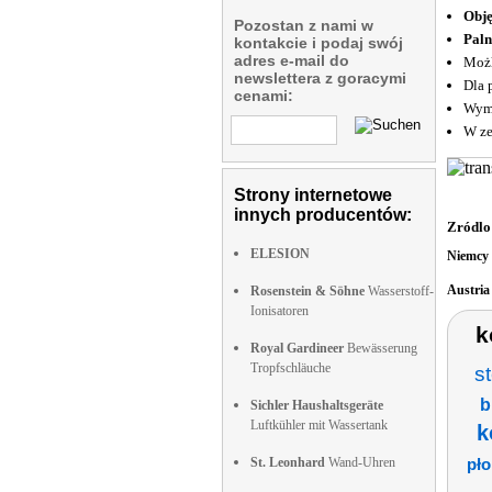
Obję
Pozostan z nami w
Paln
kontakcie i podaj swój
adres e-mail do
Możl
newslettera z goracymi
Dla 
cenami:
Wymi
W ze
Strony internetowe
innych producentów:
Zródlo
ELESION
Niemcy
Austri
Rosenstein & Söhne
Wasserstoff-
Ionisatoren
k
Royal Gardineer
Bewässerung
Tropfschläuche
s
b
Sichler Haushaltsgeräte
Luftkühler mit Wassertank
k
St. Leonhard
Wand-Uhren
pło