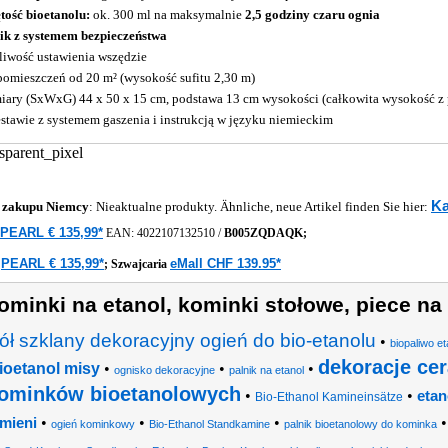
tość bioetanolu:
ok. 300 ml na maksymalnie
2,5 godziny czaru ognia
ik z systemem bezpieczeństwa
iwość ustawienia wszędzie
pomieszczeń od 20 m² (wysokość sufitu 2,30 m)
ary (SxWxG) 44 x 50 x 15 cm, podstawa 13 cm wysokości (całkowita wysokość z
stawie z systemem gaszenia i instrukcją w języku niemieckim
Ka
 zakupu
Niemcy
: Nieaktualne produkty. Ähnliche, neue Artikel finden Sie hier:
PEARL € 135,99*
EAN:
4022107132510
/
B005ZQDAQK;
PEARL € 135,99*
eMall CHF 139.95*
a
;
Szwajcaria
ominki na etanol, kominki stołowe, piece na
tół szklany dekoracyjny ogień do bio-etanolu
•
biopaliwo e
dekoracje ce
ioetanol misy
•
•
•
ognisko dekoracyjne
palnik na etanol
ominków bioetanolowych
•
•
etan
Bio-Ethanol Kamineinsätze
•
•
•
mieni
ogień kominkowy
Bio-Ethanol Standkamine
palnik bioetanolowy do kominka