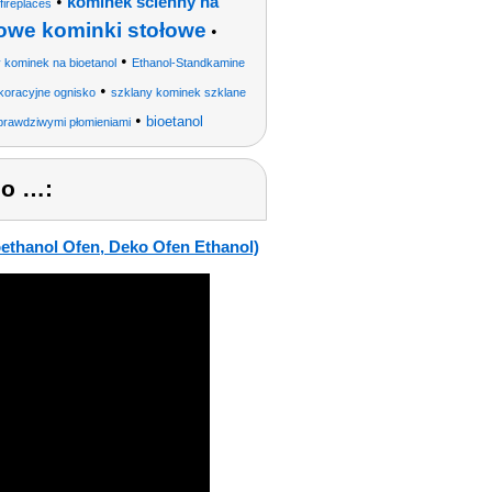
•
kominek ścienny na
fireplaces
owe kominki stołowe
•
•
 kominek na bioetanol
Ethanol-Standkamine
•
koracyjne ognisko
szklany kominek szklane
•
bioetanol
prawdziwymi płomieniami
eo …:
ethanol Ofen, Deko Ofen Ethanol)