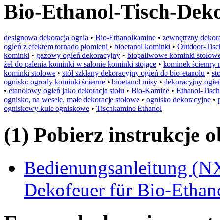
Bio-Ethanol-Tisch-Dek
designowa dekoracja ognia
•
Bio-Ethanolkamine
•
zewnętrzny dekora
ogień z efektem tornado płomieni
•
bioetanol kominki
•
Outdoor-Tisc
kominki
•
gazowy ogień dekoracyjny
•
biopaliwowe kominki stołow
żel do palenia kominki w salonie kominki stojące
•
kominek ścienny n
kominki stołowe
•
stół szklany dekoracyjny ogień do bio-etanolu
•
st
ognisko ogrody kominki ścienne
•
bioetanol misy
•
dekoracyjny ogień
•
etanolowy ogień jako dekoracja stołu
•
Bio-Kamine
•
Ethanol-Tisc
ognisko, na wesele, małe dekoracje stołowe
•
ognisko dekoracyjne
•
ogniskowy kule ogniskowe
•
Tischkamine Ethanol
(1) Pobierz instrukcje 
Bedienungsanleitung (N
Dekofeuer für Bio-Ethan