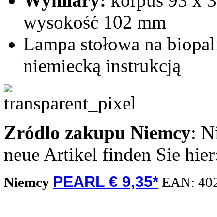
Wymiary:
korpus 93 x 3
wysokość 102 mm
Lampa stołowa na biopal
niemiecką instrukcją
Zródlo zakupu
Niemcy
: N
neue Artikel finden Sie hie
PEARL € 9,35*
Niemcy
EAN:
40