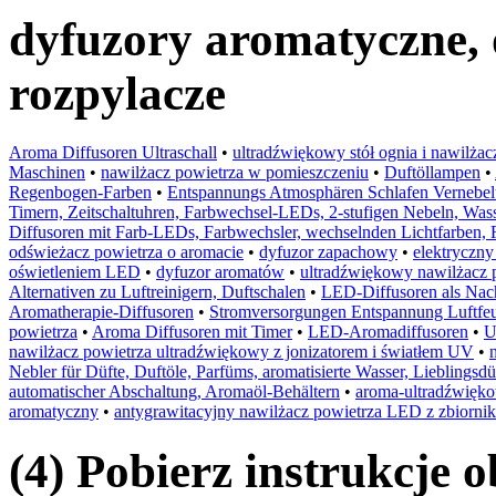
dyfuzory aromatyczne, 
rozpylacze
Aroma Diffusoren Ultraschall
•
ultradźwiękowy stół ognia i nawilżac
Maschinen
•
nawilżacz powietrza w pomieszczeniu
•
Duftöllampen
•
Regenbogen-Farben
•
Entspannungs Atmosphären Schlafen Vernebel
Timern, Zeitschaltuhren, Farbwechsel-LEDs, 2-stufigen Nebeln, Was
Diffusoren mit Farb-LEDs, Farbwechsler, wechselnden Lichtfarben, 
odświeżacz powietrza o aromacie
•
dyfuzor zapachowy
•
elektryczn
oświetleniem LED
•
dyfuzor aromatów
•
ultradźwiękowy nawilżacz 
Alternativen zu Luftreinigern, Duftschalen
•
LED-Diffusoren als Nach
Aromatherapie-Diffusoren
•
Stromversorgungen Entspannung Luftfeu
powietrza
•
Aroma Diffusoren mit Timer
•
LED-Aromadiffusoren
•
U
nawilżacz powietrza ultradźwiękowy z jonizatorem i światłem UV
•
Nebler für Düfte, Duftöle, Parfüms, aromatisierte Wasser, Lieblingsd
automatischer Abschaltung, Aromaöl-Behältern
•
aroma-ultradźwiękow
aromatyczny
•
antygrawitacyjny nawilżacz powietrza LED z zbiorni
(4) Pobierz instrukcje 