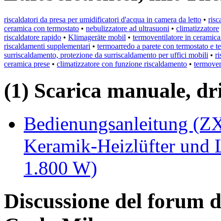
riscaldatori da presa per umidificatori d'acqua in camera da letto
•
risc
ceramica con termostato
•
nebulizzatore ad ultrasuoni
•
climatizzatore
riscaldatore rapido
•
Klimageräte mobil
•
termoventilatore in ceramica
riscaldamenti supplementari
•
termoarredo a parete con termostato e 
surriscaldamento, protezione da surriscaldamento per uffici mobili
•
r
ceramica prese
•
climatizzatore con funzione riscaldamento
•
termovent
(1) Scarica manuale, driv
Bedienungsanleitung (ZX
Keramik-Heizlüfter und L
1.800 W)
Discussione del forum 