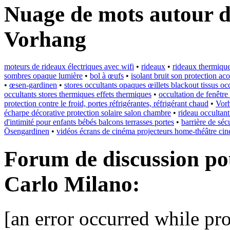
Nuage de mots autour d
Vorhang
moteurs de rideaux électriques avec wifi
•
rideaux
•
rideaux thermiqu
sombres opaque lumière
•
bol à œufs
•
isolant bruit son protection aco
•
œsen-gardinen
•
stores occultants opaques œillets blackout tissus oc
occultants stores thermiques effets thermiques
•
occultation de fenêtre
protection contre le froid, portes réfrigérantes, réfrigérant chaud
•
Vor
écharpe décorative protection solaire salon chambre
•
rideau occultan
d'intimité pour enfants bébés balcons terrasses portes
•
barrière de séc
Ösengardinen
•
vidéos écrans de cinéma projecteurs home-théâtre ciné
Forum de discussion po
Carlo Milano:
[an error occurred while pro