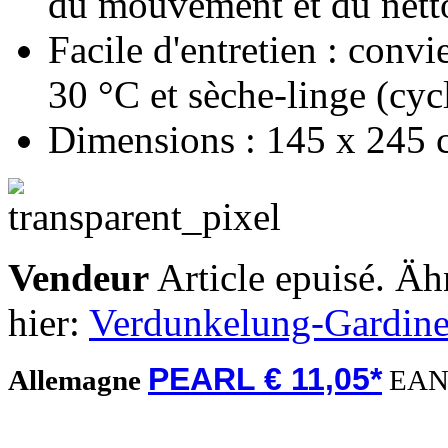
du mouvement et du nett
Facile d'entretien : conv
30 °C et sèche-linge (cycl
Dimensions : 145 x 245 c
Vendeur
Article epuisé. Äh
hier:
Verdunkelung-Gardin
PEARL € 11,05*
Allemagne
EAN