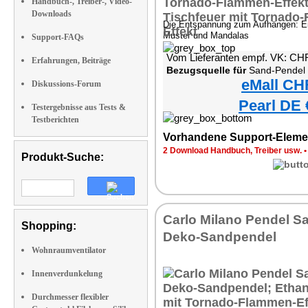
Handbuch-, Treiber-, Video-
Downloads
Die Entspannung zum Aufhängen: Einz
Muster und Mandalas
Support-FAQs
Vom Lieferanten empf. VK: CH
Erfahrungen, Beiträge
Bezugsquelle für
Sand-Pendel
eMall CH
Diskussions-Forum
Pearl DE 
Testergebnisse aus Tests &
Testberichten
Vorhandene Support-Eleme
2 Download Handbuch, Treiber usw.
Produkt-Suche:
Carlo Milano Pendel S
Shopping:
Deko-Sandpendel
Wohnraumventilator
Innenverdunkelung
Durchmesser flexibler