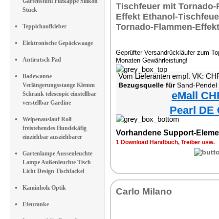
Gartenstuhl Filzkappe Silikon
Stück
Teppichaufkleber
Elektronische Gepäckwaage
Geprüfter Versandrückläufer zum Top
Antirutsch Pad
Monaten Gewährleistung!
Vom Lieferanten empf. VK: CH
Badewanne
Bezugsquelle für
Sand-Pendel
Verlängerungsstange Klemm
eMall CH
Schrank telescopic einstellbar
verstellbar Gardine
Pearl DE 
Welpenauslauf Roll
freistehendes Hundekäfig
Vorhandene Support-Eleme
einziehbar ausziehbarer
1 Download Handbuch, Treiber usw.
Gartenlampe Aussenleuchte
Lampe Außenleuchte Tisch
Licht Design Tischfackel
Kaminholz Optik
Carlo Milano
Efeuranke