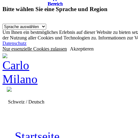
Bereich
Bereich
Bereich
Bereich
Bereich
Bereich
Bereich
Bereich
Bereich
Bereich
Bereich
Bitte wählen Sie eine Sprache und Region
Um Ihnen ein bestmögliches Erlebnis auf dieser Website zu bieten se
der Nutzung aller Cookies und Technologien zu. Informationen zur 
Datenschutz
Nur essenzielle Cookies zulassen
Akzeptieren
Schweiz / Deutsch
Startseite