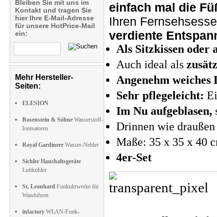
Bleiben Sie mit uns im
einfach mal die Fü
Kontakt und tragen Sie
hier Ihre E-Mail-Adresse
Ihren Fernsehsesse
für unsere HotPrice-Mail
verdiente Entspan
ein:
Als Sitzkissen oder
Auch ideal als
zusätz
Mehr Hersteller-
Angenehm weiches 
Seiten:
Sehr pflegeleicht:
Ei
ELESION
Im Nu aufgeblasen,
Rosenstein & Söhne
Wasserstoff-
Drinnen wie draußen
Ionisatoren
Maße: 35 x 35 x 40 
Royal Gardineer
Wasser-Nebler
4er-Set
Sichler Haushaltsgeräte
Luftkühler
St. Leonhard
Funkuhrwerke für
Wanduhren
infactory
WLAN-Funk-