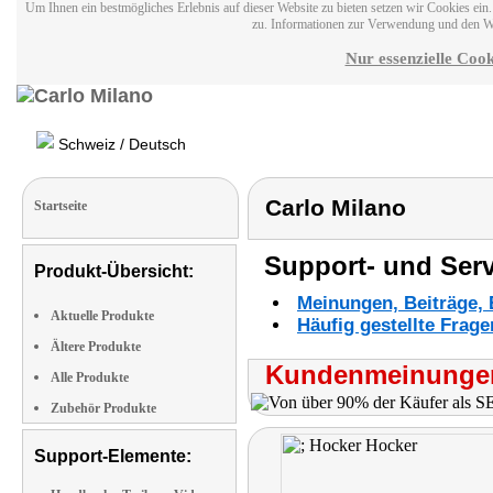
Um Ihnen ein bestmögliches Erlebnis auf dieser Website zu bieten setzen wir Cookies ei
zu. Informationen zur Verwendung und den W
Nur essenzielle Cook
Schweiz / Deutsch
Carlo Milano
Startseite
Support- und Serv
Produkt-Übersicht:
Meinungen, Beiträge, 
Aktuelle Produkte
Häufig gestellte Frag
Ältere Produkte
Kundenmeinungen
Alle Produkte
Zubehör Produkte
Support-Elemente: