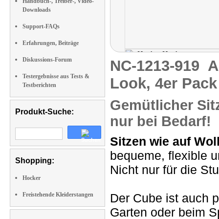
Handbuch-, Treiber-, Video-
Downloads
Support-FAQs
Erfahrungen, Beiträge
Diskussions-Forum
NC-1213-919
A
Testergebnisse aus Tests &
Look, 4er Pack
Testberichten
Gemütlicher Sitz
Produkt-Suche:
nur bei Bedarf!
Sitzen wie auf Wol
bequeme, flexible 
Shopping:
Nicht nur für die S
Hocker
Freistehende Kleiderstangen
Der Cube ist auch 
Garten oder beim S