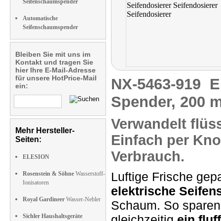
Seifenschaumspender
Automatische
Seifenschaumspender
Bleiben Sie mit uns im
Kontakt und tragen Sie
hier Ihre E-Mail-Adresse
für unsere HotPrice-Mail
NX-5463-919
E
ein:
Spender, 200 m
Verwandelt flüs
Mehr Hersteller-
Einfach per Kno
Seiten:
Verbrauch.
ELESION
Luftige Frische gep
Rosenstein & Söhne
Wasserstoff-
Ionisatoren
elektrische Seife
Royal Gardineer
Wasser-Nebler
Schaum. So sparen 
Sichler Haushaltsgeräte
gleichzeitig
ein flu