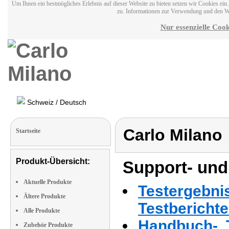
Um Ihnen ein bestmögliches Erlebnis auf dieser Website zu bieten setzen wir Cookies ei
zu. Informationen zur Verwendung und den W
Nur essenzielle Cook
Schweiz / Deutsch
Carlo Milano
Startseite
Produkt-Übersicht:
Support- und
Aktuelle Produkte
Testergebni
Ältere Produkte
Testbericht
Alle Produkte
Handbuch-, T
Zubehör Produkte