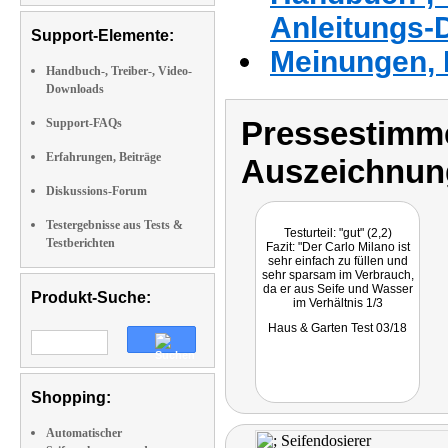
Anleitungs-
Support-Elemente:
Meinungen, 
Handbuch-, Treiber-, Video-
Downloads
Pressestimme
Support-FAQs
Erfahrungen, Beiträge
Auszeichnun
Diskussions-Forum
Testergebnisse aus Tests &
Testurteil: "gut" (2,2)
Testberichten
Fazit: "Der Carlo Milano ist
sehr einfach zu füllen und
sehr sparsam im Verbrauch,
da er aus Seife und Wasser
Produkt-Suche:
im Verhältnis 1/3
Waschschaum produziert."
Haus & Garten Test 03/18
Shopping:
Automatischer