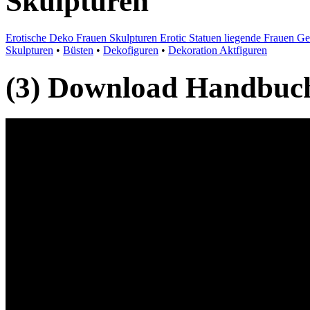
Skulpturen
Erotische Deko Frauen Skulpturen Erotic Statuen liegende Frauen 
Skulpturen
•
Büsten
•
Dekofiguren
•
Dekoration Aktfiguren
(3) Download Handbuch,