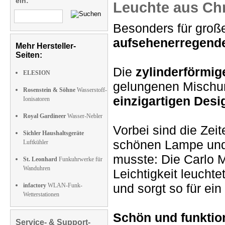
ein:
Leuchte aus Ch
Besonders für groß
aufsehenerregend
Mehr Hersteller-
Seiten:
Die
zylinderförmi
ELESION
gelungenen Misch
Rosenstein & Söhne
Wasserstoff-
einzigartigen Desi
Ionisatoren
Royal Gardineer
Wasser-Nebler
Vorbei sind die Zei
Sichler Haushaltsgeräte
schönen Lampe un
Luftkühler
musste: Die Carlo 
St. Leonhard
Funkuhrwerke für
Wanduhren
Leichtigkeit leucht
und sorgt so für ein
infactory
WLAN-Funk-
Wetterstationen
Schön und funktio
Service- & Support-