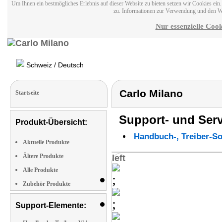
Um Ihnen ein bestmögliches Erlebnis auf dieser Website zu bieten setzen wir Cookies ei
zu. Informationen zur Verwendung und den W
Nur essenzielle Cook
Schweiz / Deutsch
Carlo Milano
Startseite
Support- und Serv
Produkt-Übersicht:
Handbuch-, Treiber-S
Aktuelle Produkte
Ältere Produkte
left
Alle Produkte
Zubehör Produkte
Support-Elemente: