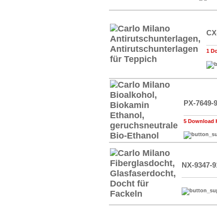
CX
1 D
PX-7649-
5 Download 
NX-9347-9