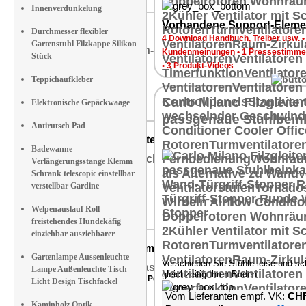
Moebel 
Innenverdunkelung
NC-1611-919
Vorhandene Support-Eleme
Tisch-Deko-Feuer
Durchmesser flexibler
4 Download Handbuch, Treiber usw.
Gartenstuhl Filzkappe Silikon
Kundenmeinungen
•
1 Pressestimme
Stück
Produktvorstellung
•
3 Produkt-Videos
Teppichaufkleber
Carlo Milano Filzgleiter
Elektronische Gepäckwaage
Be
passgenaue Stuhlbei
Antirutsch Pad
ZX-7509-919
Ultraschall Luftbefeuchter mit LED Flammen
Badewanne
Verlängerungsstange Klemm
Produktvorstellung
Schrank telescopic einstellbar
verstellbar Gardine
Welpenauslauf Roll
freistehendes Hundekäfig
einziehbar ausziehbarer
NX-7608-919
Taschen Regenschirm mit Teflon Beschichtung 210T,
Gartenlampe Aussenleuchte
Verschieben Sie Stühle leise und sc
Lampe Außenleuchte Tisch
gleichzeitig Ihren Boden
Fazit: "Der Taschenschirm von Pearl ist stabil, windfest & schnelltrock
Licht Design Tischfackel
Vom Lieferanten empf. VK:
CHF
Kaminholz Optik