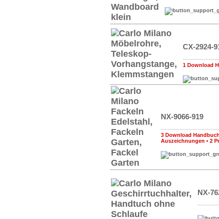
CX-2924-9
1 Download H
NX-9066-919
3 Download Handbuch,
Auszeichnungen
•
2 P
NX-76