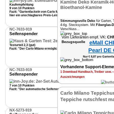
Kaufempfehlung
9 von 10 Punkten
Fazit: "Gartenfackeln von Carlo Milano in zeitlosem Edelstahl-Design si
hier ein unschlagbares Preis-Leistungs-Verhältnis besteht!"
Stimmungsvolle Deko
für Garten, 
4-tlg. Stecksystem. Mit
Fiberglas-D
NC-7633-919
Verschluss...
Seifenspender
Vom Lieferanten empf. VK:
CHF
eMall CH
Bezugsquelle
Testurteil 2,3 (gut)
Fazit: "Der Carlo Milano ermöglicht ein schnelles und komplikationslose
Pearl DE 
Nur € 8,87 pro Gartenfa
Haus
Vorhandene Support-Eleme
NC-7633-919
1 Download Handbuch, Treiber usw.
Seifenspender
Auszeichnungen
7 von 10 Punkten
Fazit: "Der automatische Seifenspender von Carlo Milano ist ein hübsc
Carlo Milano Teppichun
Teppiche rutschfest 
NX-5273-919