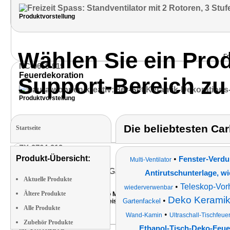
Produktvorstellung
Wählen Sie ein Pro
Fr
NC-9659-919
Feuerdekoration
Support-Bereich zu
Produktvorstellung
Die beliebtesten Ca
Startseite
Laura
ZX-9764-919
Edelstahl Fackel
Produkt-Übersicht:
•
Fenster-Verdu
Multi-Ventilator
Antirutschunterlage, w
Aktuelle Produkte
Kaufempfehlung
•
Teleskop-Vor
9 von 10 Punkten
wiederverwenbar
Ältere Produkte
Fazit: "Gartenfackeln von Carlo Milano in zeitlosem Edelstahl-Design si
Deko Keramik-
•
Gartenfackel
hier ein unschlagbares Preis-Leistungs-Verhältnis besteht!"
Alle Produkte
•
Wand-Kamin
Ultraschall-Tischfeue
Zubehör Produkte
Ethanol-Tisch-Deko-Feue
NC-1476-919