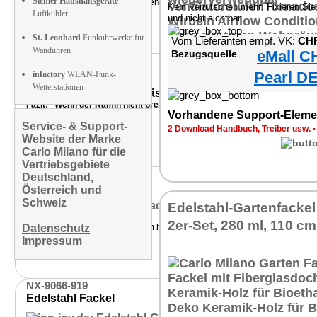
Sichler Haushaltsgeräte
Fazit: "Tolle gemütliche Flammen in einem schlichten, aber edlem Desig
Kein Verrutschen mehr: Fixieren Sie
Luftkühler
und nicht sichtbar
St. Leonhard
Funkuhrwerke für
Vom Lieferanten empf. VK:
CHF
D
Wanduhren
eMall C
Bezugsquelle
NX-1209-919
Bio-Ethanol-Ofen
Pearl DE
infactory
WLAN-Funk-
Wetterstationen
Fazit: "Wenn der Kamin nicht brennt, ist es ein edler Blickfang im Wohn
Vorhandene Support-Eleme
Service- & Support-
2 Download Handbuch, Treiber usw.
Website der Marke
Carlo Milano für die
Kes
Vertriebsgebiete
PV-9109-919
Deutschland,
3er Sparpack
Österreich und
Schweiz
Edelstahl-Gartenfacke
9 von 10 Punkten
2er-Set, 280 ml, 110 cm
Datenschutz
Fazit: "Das ... Lampen-Öl ist von hoher Ergiebigkeit und hochwertig."
Impressum
NX-9066-919
Edelstahl Fackel