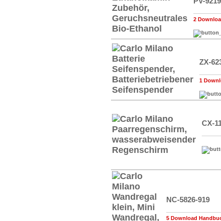
PV-9219
2 Downloa
ZX-62
1 Downl
CX-1
NC-5826-919
5 Download Handbuch