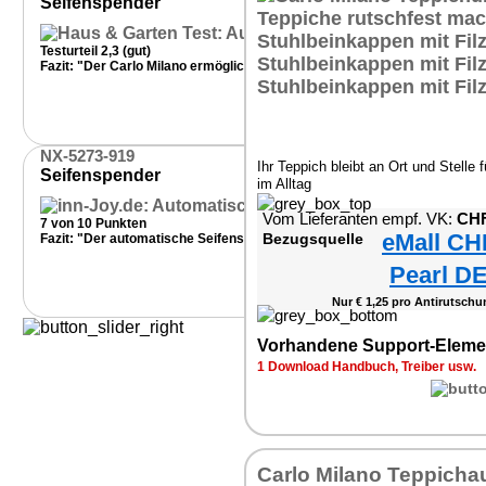
Seifenspender
Testurteil 2,3 (gut)
Fazit: "Der Carlo Milano ermöglicht ein schnelles und komplikationslose
Haus
NX-5273-919
Ihr Teppich bleibt an Ort und Stelle 
Seifenspender
im Alltag
Vom Lieferanten empf. VK:
CHF
7 von 10 Punkten
eMall CH
Bezugsquelle
Fazit: "Der automatische Seifenspender von Carlo Milano ist ein hübsc
Pearl DE
Nur € 1,25 pro Antirutschu
Vorhandene Support-Eleme
1 Download Handbuch, Treiber usw.
Carlo Milano Teppichau