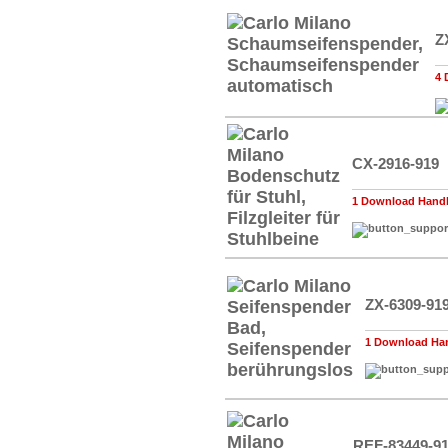
Z
4 
CX-2916-919
1 Download Handb
ZX-6309-91
1 Download Han
REF-83449-9