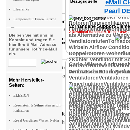
eMall C
Bezugsquelle
Efeuranke
Pearl DE
Fram
NX-7608-919
Lampenöl für Feuer-Laterne
Taschen Regenschirm mit Teflon Beschichtung 210T,
Vorhandene Support-Eleme
2 Download Handbuch, Treiber usw.
9 von 10 Punkten
Bleiben Sie mit uns im
Fazit: "... ein wirklich guter Schirm, der auch stärkere Regenschauer und
Kontakt und tragen Sie
positiver Effekt ist, dass er schneller trocknet, als ein herkömmliches Mo
hier Ihre E-Mail-Adresse
für unsere HotPrice-Mail
ein:
ZX-7356-919
Carlo Milano Antirutsc
Ultraschall Luftbefeuchter mit LED Flammen
Antirutschunterlage fü
Mehr Hersteller-
Produktvorstellung
Seiten:
ELESION
Rosenstein & Söhne
Wasserstoff-
NX-6230-919
Ionisatoren
Deko Feuer im Glaswürfel Optik und Edelstahl Base
Royal Gardineer
Wasser-Nebler
Empfehlung