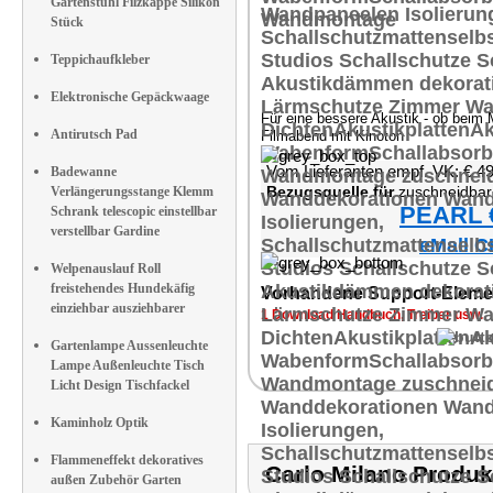
Gartenstuhl Filzkappe Silikon
Stück
Teppichaufkleber
Elektronische Gepäckwaage
Für eine bessere Akustik - ob beim 
Antirutsch Pad
Filmabend mit Kinoton
Vom Lieferanten empf. VK: € 4
Badewanne
Bezugsquelle für
zuschneidbar Wanddekora
Verlängerungsstange Klemm
PEARL €
Schrank telescopic einstellbar
verstellbar Gardine
eMall C
Welpenauslauf Roll
freistehendes Hundekäfig
Vorhandene Support-Eleme
einziehbar ausziehbarer
1 Download Handbuch, Treiber usw.
Gartenlampe Aussenleuchte
Lampe Außenleuchte Tisch
Licht Design Tischfackel
Kaminholz Optik
Flammeneffekt dekoratives
Carlo Milano Prod
außen Zubehör Garten