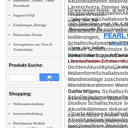
Handbuch-, Treiber-, Video-
Downloads
Für eine bessere Akustik - ob beim 
Filmabend mit Kinoton
Support-FAQs
Vom Lieferanten empf. VK: € 4
Erfahrungen, Beiträge
Bezugsquelle für
zuschneidbar Wanddekora
PEARL €
Diskussions-Forum
eMall C
Testergebnisse aus Tests &
Testberichten
Vorhandene Support-Eleme
1 Download Handbuch, Treiber usw.
Produkt-Suche:
Carlo Milano Schallsch
Shopping:
Akustikplatten Waben
Wohnraumventilator
Innenverdunkelung
Durchmesser flexibler