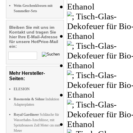
Wein-Geschenkboxen mit
Sommelier-Sets
Bleiben Sie mit uns im
Kontakt und tragen Sie
hier Ihre E-Mail-Adresse
für unsere HotPrice-Mail
ein:
Mehr Hersteller-
Seiten:
ELESION
Rosenstein & Söhne
Induktion
Adapterplatten
Royal Gardineer
Schläuche für
Wasserhahn-Anschlüsse, mit
Spritzbrausen Zoll Meter cm mm
Meter