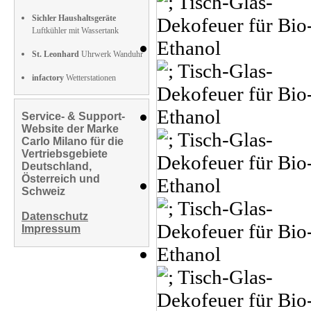
Sichler Haushaltsgeräte
Luftkühler mit Wassertank
St. Leonhard
Uhrwerk Wanduhr
infactory
Wetterstationen
Service- & Support-
Website der Marke
Carlo Milano für die
Vertriebsgebiete
Deutschland,
Österreich und
Schweiz
Datenschutz
Impressum