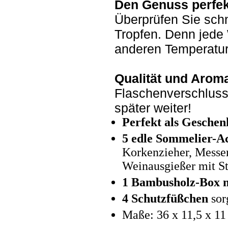
Den Genuss perfek
Überprüfen Sie schn
Tropfen. Denn jede 
anderen Temperatur
Qualität und Arom
Flaschenverschluss
später weiter!
Perfekt als Geschen
5 edle Sommelier-Ac
Korkenzieher, Messe
Weinausgießer mit St
1 Bambusholz-Box m
4 Schutzfüßchen
sor
Maße: 36 x 11,5 x 1