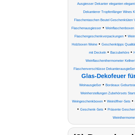
Ausgiesser Dekanter eleganten elegant
Dekantierer Tropfenfänger Wines K
Flaschentaschen Beutel Geschenktüten 
•
Flaschenausgiesser
Weinflaschenboxen
•
Flaschengeschenkverpackungen
Wein
•
Holzboxen Weine
Geschenktipps Qualitä
•
•
mit Deckeln
Barzubehöre
H
Weinflaschenthermometer Kellne
Flaschenverschlüsse Dekantierausgießer
Glas-Dekofeuer fü
•
Weinausgießer
Bordeaux Geburtsta
Weinherstellungen Zubehörsets Start
•
•
Weingeschenkboxen
Weinöffner-Sets
•
•
Geschenk-Sets
Präsente Geschenk
Weinthermomet