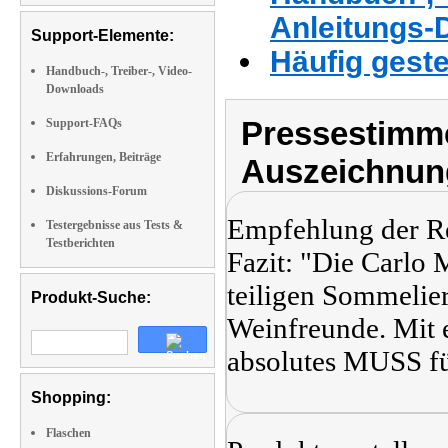
Anleitungs-
Support-Elemente:
Häufig geste
Handbuch-, Treiber-, Video-
Downloads
Pressestimme
Support-FAQs
Erfahrungen, Beiträge
Auszeichnun
Diskussions-Forum
Empfehlung der R
Testergebnisse aus Tests &
Testberichten
Fazit: "Die Carlo
teiligen Sommelier
Produkt-Suche:
Weinfreunde. Mit e
absolutes MUSS fü
Shopping:
Flaschen