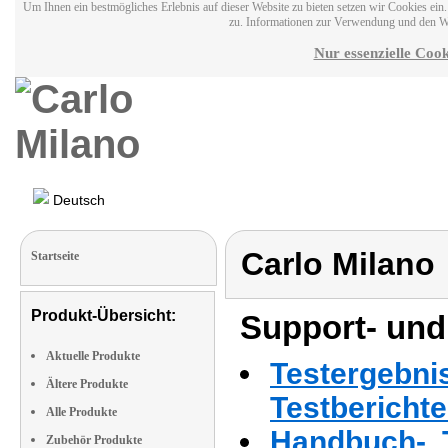
Um Ihnen ein bestmögliches Erlebnis auf dieser Website zu bieten setzen wir Cookies ei
zu. Informationen zur Verwendung und den W
Nur essenzielle Cook
Deutsch
Carlo Milano
Startseite
Produkt-Übersicht:
Support- und
Aktuelle Produkte
Testergebni
Ältere Produkte
Testbericht
Alle Produkte
Handbuch-, T
Zubehör Produkte