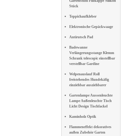
Gartenstuhl Filzkappe Silikon
Stück
Teppichaufkleber
Elektronische Gepäckwaage
Antirutsch Pad
Badewanne
Verlängerungsstange Klemm
Schrank telescopic einstellbar
verstellbar Gardine
Welpenauslauf Roll
freistehendes Hundekäfig
einziehbar ausziehbarer
Gartenlampe Aussenleuchte
Lampe Außenleuchte Tisch
Licht Design Tischfackel
Kaminholz Optik
Flammeneffekt dekoratives
außen Zubehör Garten