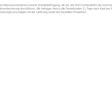
ese Meinung entstammt unserer Kundenbefragung, die wir seit 2010 kontinuierlich als Instru
ktverbesserung durchführen. Wir befragen hierzu alle Direktkunden 21 Tage nach Kauf per E
sserungsvorschlägen mit der Lieferung sowie den bestellten Produkten.