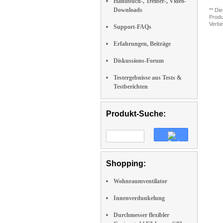
Handbuch-, Treiber-, Video-
Downloads
** Di
Produ
Verbe
Support-FAQs
Erfahrungen, Beiträge
Diskussions-Forum
Testergebnisse aus Tests &
Testberichten
Produkt-Suche:
Shopping:
Wohnraumventilator
Innenverdunkelung
Durchmesser flexibler