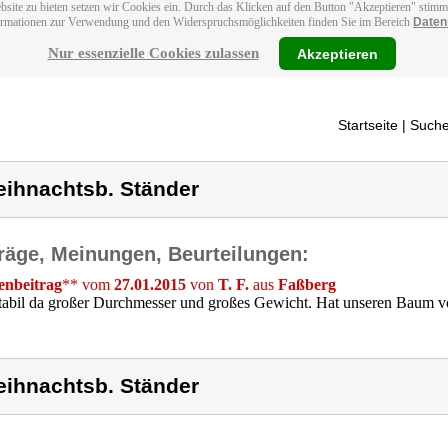
bsite zu bieten setzen wir Cookies ein. Durch das Klicken auf den Button "Akzeptieren" stim
ormationen zur Verwendung und den Widerspruchsmöglichkeiten finden Sie im Bereich
Daten
Nur essenzielle Cookies zulassen
Akzeptieren
Startseite
| Suche
ihnachtsb. Ständer
räge, Meinungen, Beurteilungen:
nbeitrag
** vom
27.01.2015
von
T. F.
aus
Faßberg
tabil da großer Durchmesser und großes Gewicht. Hat unseren Baum v
ihnachtsb. Ständer