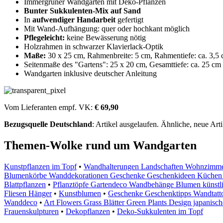
Immergrüner Wandgarten mit Deko-Pflanzen
Bunter Sukkulenten-Mix auf Sand
In
aufwendiger Handarbeit
gefertigt
Mit Wand-Aufhängung: quer oder hochkant möglich
Pflegeleicht:
keine Bewässerung nötig
Holzrahmen in schwarzer Klavierlack-Optik
Maße:
30 x 25 cm, Rahmenbreite: 5 cm, Rahmentiefe: ca. 3,5
Seitenmaße des "Gartens": 25 x 20 cm, Gesamttiefe: ca. 25 cm
Wandgarten inklusive deutscher Anleitung
Vom Lieferanten empf. VK:
€ 69,90
Bezugsquelle
Deutschland
: Artikel ausgelaufen. Ähnliche, neue Arti
Themen-Wolke rund um Wandgarten
Kunstpflanzen im Topf
•
Wandhalterungen Landschaften Wohnzimmer
Blumenkörbe Wanddekorationen Geschenke Geschenkideen Küchen
Blattpflanzen
•
Pflanztöpfe Gartendeco Wandbehänge Blumen künstl
Fliesen Hänger
•
Kunstblumen
•
Geschenke Geschenktipps Wandtatto
Wanddeco
•
Art Flowers Grass Blätter Green Plants Design japanisc
Frauenskulpturen
•
Dekopflanzen
•
Deko-Sukkulenten im Topf