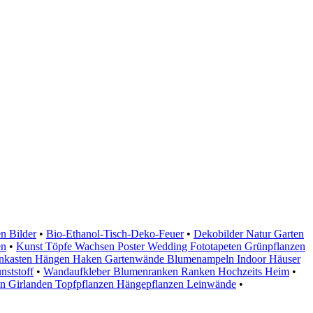
n Bilder
•
Bio-Ethanol-Tisch-Deko-Feuer
•
Dekobilder Natur Garten
en
•
Kunst Töpfe Wachsen Poster Wedding Fototapeten Grünpflanzen
kasten Hängen Haken Gartenwände Blumenampeln Indoor Häuser
ststoff
•
Wandaufkleber Blumenranken Ranken Hochzeits Heim
•
en Girlanden Topfpflanzen Hängepflanzen Leinwände
•