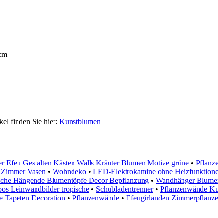
 cm
kel finden Sie hier:
Kunstblumen
 Efeu Gestalten Kästen Walls Kräuter Blumen Motive grüne
•
Pflanze
 Zimmer Vasen
•
Wohndeko
•
LED-Elektrokamine ohne Heizfunktion
iche Hängende Blumentöpfe Decor Bepflanzung
•
Wandhänger Blumen
os Leinwandbilder tropische
•
Schubladentrenner
•
Pflanzenwände Kun
he Tapeten Decoration
•
Pflanzenwände
•
Efeugirlanden Zimmerpflanz