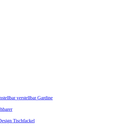
tellbar verstellbar Gardine
ehbarer
esign Tischfackel