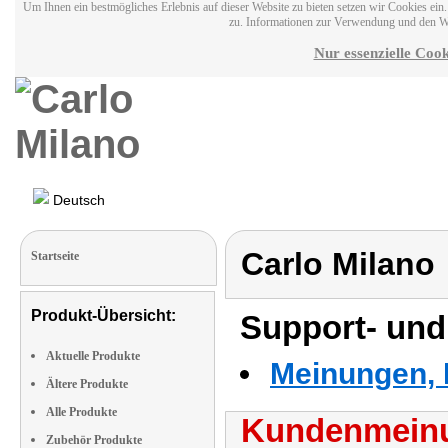
Um Ihnen ein bestmögliches Erlebnis auf dieser Website zu bieten setzen wir Cookies ei
zu. Informationen zur Verwendung und den W
Nur essenzielle Cook
Deutsch
Carlo Milano
Startseite
Produkt-Übersicht:
Support- und
Aktuelle Produkte
Meinungen, 
Ältere Produkte
Alle Produkte
Kundenmeinu
Zubehör Produkte