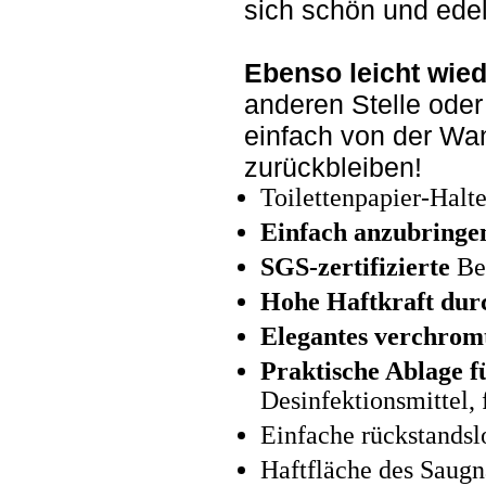
sich schön und edel
Ebenso leicht wied
anderen Stelle ode
einfach von der Wa
zurückbleiben!
Toilettenpapier-Halt
Einfach anzubringe
SGS-zertifizierte
Be
Hohe Haftkraft du
Elegantes verchrom
Praktische Ablage f
Desinfektionsmittel, 
Einfache rückstandsl
Haftfläche des Saug