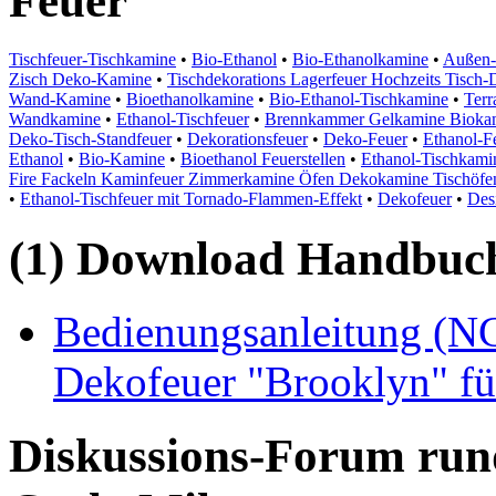
Feuer
Tischfeuer-Tischkamine
•
Bio-Ethanol
•
Bio-Ethanolkamine
•
Außen-
Zisch Deko-Kamine
•
Tischdekorations Lagerfeuer Hochzeits Tisch-
Wand-Kamine
•
Bioethanolkamine
•
Bio-Ethanol-Tischkamine
•
Terr
Wandkamine
•
Ethanol-Tischfeuer
•
Brennkammer Gelkamine Biokami
Deko-Tisch-Standfeuer
•
Dekorationsfeuer
•
Deko-Feuer
•
Ethanol-F
Ethanol
•
Bio-Kamine
•
Bioethanol Feuerstellen
•
Ethanol-Tischkami
Fire Fackeln Kaminfeuer Zimmerkamine Öfen Dekokamine Tischöf
•
Ethanol-Tischfeuer mit Tornado-Flammen-Effekt
•
Dekofeuer
•
Des
(1) Download Handbuch,
Bedienungsanleitung (NC
Dekofeuer "Brooklyn" fü
Diskussions-Forum run