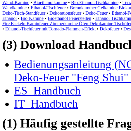
Wand-Kamine
•
Bioethanolkamine
•
Bio-Ethanol-Tischkamine
•
Terr
Wandkamine
•
Ethanol-Tischfeuer
•
Brennkammer Gelkamine Biokami
Deko-Tisch-Standfeuer
•
Dekorationsfeuer
•
Deko-Feuer
•
Ethanol-F
Ethanol
•
Bio-Kamine
•
Bioethanol Feuerstellen
•
Ethanol-Tischkami
Fire Fackeln Kaminfeuer Zimmerkamine Öfen Dekokamine Tischöf
•
Ethanol-Tischfeuer mit Tornado-Flammen-Effekt
•
Dekofeuer
•
Des
(3) Download Handbuch,
Bedienungsanleitung (NC
Deko-Feuer "Feng Shui" 
ES_Handbuch
IT_Handbuch
(1) Häufig gestellte Fr