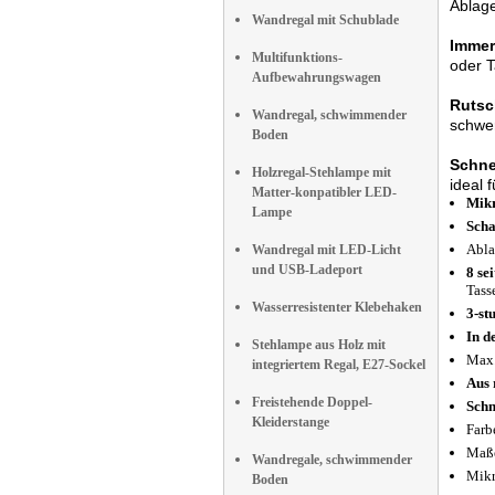
Ablage
Wandregal mit Schublade
Immer
Multifunktions-
oder T
Aufbewahrungswagen
Rutsc
Wandregal, schwimmender
schwer
Boden
Schnel
Holzregal-Stehlampe mit
ideal 
Matter-konpatibler LED-
Mikr
Lampe
Scha
Abla
Wandregal mit LED-Licht
und USB-Ladeport
8 se
Tass
Wasserresistenter Klebehaken
3-st
In d
Stehlampe aus Holz mit
Max.
integriertem Regal, E27-Sockel
Aus 
Freistehende Doppel-
Schn
Kleiderstange
Farb
Maße
Wandregale, schwimmender
Mikr
Boden