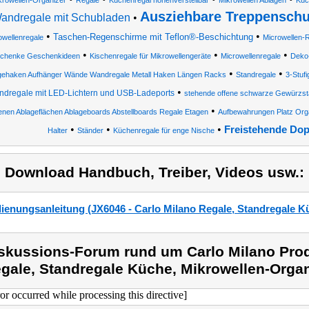
krowellen-Organizer
Regale
Küchenregal höhenverstellbar
Mikrowellen Ablagen
Küc
Ausziehbare Treppenschut
andregale mit Schubladen
•
•
•
Taschen-Regenschirme mit Teflon®-Beschichtung
owellenregale
Microwellen-
•
•
•
chenke Geschenkideen
Kischenregale für Mikrowellengeräte
Microwellenregale
Deko
•
•
ehaken Aufhänger Wände Wandregale Metall Haken Längen Racks
Standregale
3-Stuf
•
dregale mit LED-Lichtern und USB-Ladeports
stehende offene schwarze Gewürzs
•
nen Ablageflächen Ablageboards Abstellboards Regale Etagen
Aufbewahrungen Platz Orga
•
•
•
Freistehende Dop
Halter
Ständer
Küchenregale für enge Nische
) Download Handbuch, Treiber, Videos usw.:
ienungsanleitung (JX6046 - Carlo Milano Regale, Standregale K
skussions-Forum rund um Carlo Milano Prod
gale, Standregale Küche, Mikrowellen-Organ
ror occurred while processing this directive]