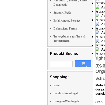
Handbuch-, Treiber-, Video-
Downloads
Support-FAQs
Erfahrungen, Beiträge
Diskussions-Forum
Testergebnisse aus Tests &
Testberichten
Produkt-Suche:
right
JX-
Org
Shopping:
Schaf
Mehr P
Regal
der pr
Bambus-Standregal
perfek
Hexagon-Wandregale
Stabil