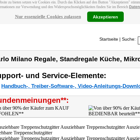
bsite zu bieten setzen wir Cookies ein. Durch das Klicken auf den Button "Akzeptieren" stim
ormationen zur Verwendung und den Widerspruchsmöglichkeiten finden Sie im Bereich
Daten
Nur essenzielle Cookies zulassen
Akzeptieren
Startseite
| Suche:
rlo Milano Regale, Standregale Küche, Mikr
pport- und Service-Elemente:
Handbuch-, Treiber-Software-, Video-Anleitungs-Downl
undenmeinungen**: