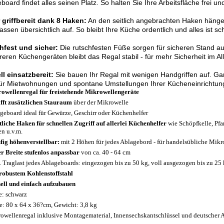
board findet alles seinen Platz. So halten Sie Ihre Arbeitsfläche frei und
 griffbereit dank 8 Haken:
An den seitlich angebrachten Haken hänge
assen übersichtlich auf. So bleibt Ihre Küche ordentlich und alles ist sc
hfest und sicher:
Die rutschfesten Füße sorgen für sicheren Stand auf 
eren Küchengeräten bleibt das Regal stabil - für mehr Sicherheit im All
l einsatzbereit:
Sie bauen Ihr Regal mit wenigen Handgriffen auf. G
für Mietwohnungen und spontane Umstellungen Ihrer Kücheneinrichtun
owellenregal für freistehende Mikrowellengeräte
fft zusätzlichen Stauraum
über der Mikrowelle
geboard ideal für Gewürze, Geschirr oder Küchenhelfer
itliche Haken für schnellen Zugriff auf allerlei Küchenhelfer
wie Schöpfkelle, Pf
en u.v.m.
ufig höhenverstellbar:
mit 2 Höhen für jedes Ablagebord - für handelsübliche Mikr
er Breite stufenlos anpassbar
von ca. 40 - 64 cm
 Traglast jedes Ablageboards: eingezogen bis zu 50 kg, voll ausgezogen bis zu 25
robustem Kohlenstoffstahl
ell und einfach aufzubauen
e: schwarz
: 80 x 64 x 36?cm, Gewicht: 3,8 kg
owellenregal inklusive Montagematerial, Innensechskantschlüssel und deutscher 