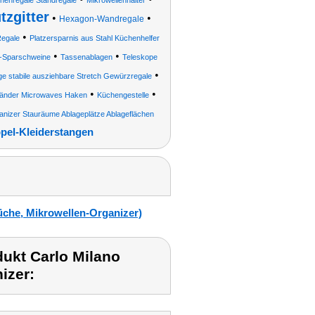
henregale Standregale
Mikrowellenhalter
zgitter
•
•
Hexagon-Wandregale
•
Regale
Platzersparnis aus Stahl Küchenhelfer
•
•
-Sparschweine
Tassenablagen
Teleskope
•
ige stabile ausziehbare Stretch Gewürzregale
•
•
tänder Microwaves Haken
Küchengestelle
nizer Stauräume Ablageplätze Ablageflächen
pel-Kleiderstangen
üche, Mikrowellen-Organizer)
ukt Carlo Milano
izer: