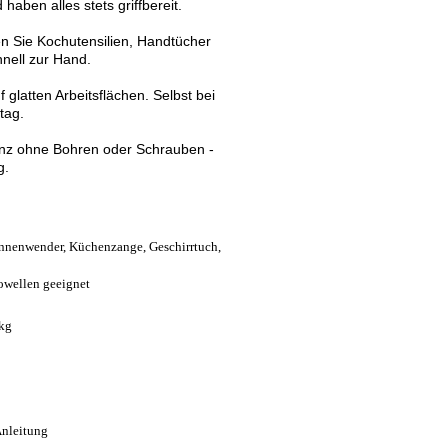
 haben alles stets griffbereit.
n Sie Kochutensilien, Handtücher
hnell zur Hand.
glatten Arbeitsflächen. Selbst bei
tag.
anz ohne Bohren oder Schrauben -
g.
annenwender, Küchenzange, Geschirrtuch,
owellen geeignet
 kg
Anleitung