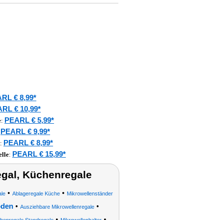
RL € 8,99*
RL € 10,99*
PEARL € 5,99*
e
:
PEARL € 9,99*
:
PEARL € 8,99*
:
PEARL € 15,99*
lle
:
gal, Küchenregale
•
•
le
Ablageregale Küche
Mikrowellenständer
•
•
oden
Ausziehbare Mikrowellenregale
•
•