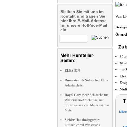
Bleiben Sie mit uns im
Kontakt und tragen Sie
Vom Li
hier Ihre E-Mail-Adresse
für unsere HotPrice-Mail
Bezugs
ein:
Österre
Zub
Mehr Hersteller-
30er
Seiten:
XL-B
4er-
ELESION
Elek
Rosenstein & Söhne
Induktion
Essi
Adapterplatten
Mult
Royal Gardineer
Schläuche für
T
Wasserhahn-Anschlüsse, mit
Spritzbrausen Zoll Meter cm mm
Meter
Mikro
Sichler Haushaltsgeräte
Luftkühler mit Wassertank