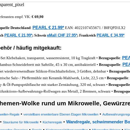
eferanten empf. VK:
€ 69,90
PEARL € 21,99*
quelle
Deutschland
:
EAN:
4022107455671
/
B0FQPD1LX2
PEARL € 21,99*
eMall CHF 27.95*
PEARL € 34,99*
ich
;
Schweiz
;
Frankreich
ehör / häufig mitgekauft:
PEA
-Set Klebehaken, transparent, wasserresistent, 10 kg Tragkraft •
Bezugsquelle
:
PEA
ambus-Schneidebrett mit Saftrille, 45 x 30 cm, antibakteriell •
Bezugsquelle
:
Set wiederverwendbare Silikon-Frischhaltefolien, 3 Größen, dehnbar •
Bezugsquell
trische Salz- / Pfeffermühle mit Keramik-Mahlwerk, Licht, 22,5 cm •
Bezugsquelle
g- & Öl-Pumpsprühflasche mit starker Zerstäubung, 320 ml, schwarz •
Bezugsquelle
ifunktions-Aufbewahrungs-Rollwagen aus Metall, 2 Bremsen, schwarz •
Bezugsque
hemen-Wolke rund um Mikrowelle, Gewürzre
•
•
wellen-Regale
verstellbare erweiterbare Ebenen Etagen Mikrowellen
Aufbewahrungsrega
•
•
•
Wandregale, schwimmender B
Stauräume für Mikrowelle
Küchenregale
•
•
•
•