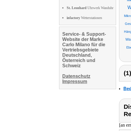
Mi
W
St. Leonhard
Uhrwerk Wanduhr
Mikr
infactory
Wetterstationen
Ges
Häng
Service- & Support-
Website der Marke
Wan
Carlo Milano für die
Ebe
Vertriebsgebiete
Deutschland,
Österreich und
Schweiz
(1
Datenschutz
Impressum
Bed
Di
Re
[an er