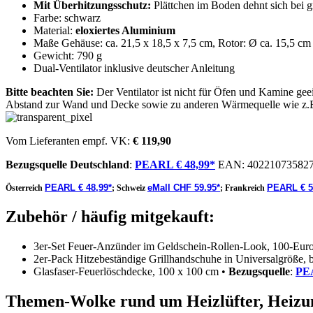
Mit Überhitzungsschutz:
Plättchen im Boden dehnt sich bei g
Farbe: schwarz
Material:
eloxiertes Aluminium
Maße Gehäuse: ca. 21,5 x 18,5 x 7,5 cm, Rotor: Ø ca. 15,5 cm
Gewicht: 790 g
Dual-Ventilator inklusive deutscher Anleitung
Bitte beachten Sie:
Der Ventilator ist nicht für Öfen und Kamine gee
Abstand zur Wand und Decke sowie zu anderen Wärmequelle wie z.
Vom Lieferanten empf. VK:
€ 119,90
Bezugsquelle
Deutschland
:
PEARL € 48,99*
EAN:
40221073582
PEARL € 48,99*
eMall CHF 59.95*
PEARL € 5
Österreich
;
Schweiz
;
Frankreich
Zubehör / häufig mitgekauft:
3er-Set Feuer-Anzünder im Geldschein-Rollen-Look, 100-Eur
2er-Pack Hitzebeständige Grillhandschuhe in Universalgröße, 
Glasfaser-Feuerlöschdecke, 100 x 100 cm •
Bezugsquelle
:
PEA
Themen-Wolke rund um Heizlüfter, Heizun