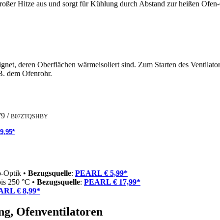
roßer Hitze aus und sorgt für Kühlung durch Abstand zur heißen Ofen
ignet, deren Oberflächen wärmeisoliert sind. Zum Starten des Ventilato
B. dem Ofenrohr.
79
/
B07ZTQSHBY
9,95*
o-Optik •
Bezugsquelle
:
PEARL € 5,99*
bis 250 °C •
Bezugsquelle
:
PEARL € 17,99*
RL € 8,99*
g, Ofenventilatoren