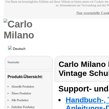
Um Ihnen ein bestmögliches Erlebnis auf dieser Website zu bieten setzen wir Cookies ei
zu. Informationen zur Verwendung und den W
Nur essenzielle Cook
Deutsch
Carlo Milano
Startseite
Vintage Schu
Produkt-Übersicht:
Support- und
Aktuelle Produkte
Ältere Produkte
Handbuch-, T
Alle Produkte
Anleitungs-
Zubehör Produkte