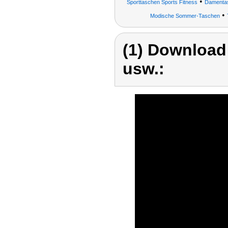
•
Sporttaschen Sports Fitness
Damentas
•
Modische Sommer-Taschen
(1) Download
usw.: