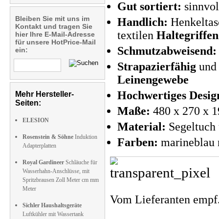
Gut sortiert:
sinnvol
Bleiben Sie mit uns im
Handlich:
Henkeltas
Kontakt und tragen Sie
textilen
Haltegriffen
hier Ihre E-Mail-Adresse
für unsere HotPrice-Mail
Schmutzabweisend:
ein:
Strapazierfähig
un
Leinengewebe
Hochwertiges Desig
Mehr Hersteller-
Seiten:
Maße:
480 x 270 x 1
ELESION
Material:
Segeltuch 
Rosenstein & Söhne
Induktion
Farben:
marineblau 
Adapterplatten
Royal Gardineer
Schläuche für
Wasserhahn-Anschlüsse, mit
Spritzbrausen Zoll Meter cm mm
Meter
Vom Lieferanten emp
Sichler Haushaltsgeräte
Luftkühler mit Wassertank