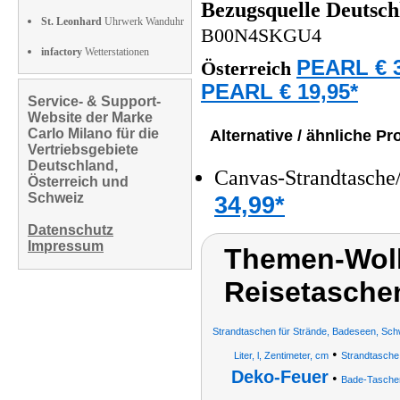
Bezugsquelle
Deutsch
St. Leonhard
Uhrwerk Wanduhr
B00N4SKGU4
infactory
Wetterstationen
PEARL € 3
Österreich
PEARL € 19,95*
Service- & Support-
Website der Marke
Carlo Milano für die
Alternative / ähnliche Pr
Vertriebsgebiete
Deutschland,
Canvas-Strandtasche/
Österreich und
Schweiz
34,99*
Datenschutz
Impressum
Themen-Wolk
Reisetasche
Strandtaschen für Strände, Badeseen, Sc
•
Liter, l, Zentimeter, cm
Strandtasche 
Deko-Feuer
•
Bade-Tasche