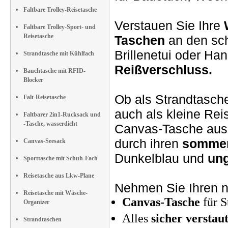
Faltbare Trolley-Reisetasche
Verstauen Sie Ihre
Faltbare Trolley-Sport- und
Reisetasche
Taschen
an den sch
Brillenetui oder Han
Strandtasche mit Kühlfach
Reißverschluss.
Bauchtasche mit RFID-
Blocker
Ob als Strandtasche
Falt-Reisetasche
auch als kleine Re
Faltbarer 2in1-Rucksack und
-Tasche, wasserdicht
Canvas-Tasche au
durch ihren
sommer
Canvas-Seesack
Dunkelblau und
ung
Sporttasche mit Schuh-Fach
Reisetasche aus Lkw-Plane
Nehmen Sie Ihren 
Reisetasche mit Wäsche-
Canvas-Tasche
für S
Organizer
Alles
sicher verstaut
Strandtaschen