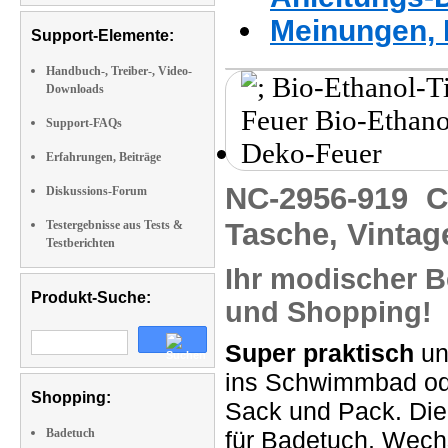
Meinungen, 
Support-Elemente:
Handbuch-, Treiber-, Video-
Downloads
Support-FAQs
Erfahrungen, Beiträge
NC-2956-919
C
Diskussions-Forum
Tasche, Vintag
Testergebnisse aus Tests &
Testberichten
Ihr modischer Be
Produkt-Suche:
und Shopping!
Super praktisch
un
ins Schwimmbad ode
Shopping:
Sack und Pack. Di
Badetuch
für Badetuch, Wec