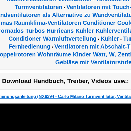
Turmventilatoren
Ventilatoren mit Touch
•
ndventilatoren als Alternative zu Wandventilat
imas Raumklima-Ventilatoren Conditioner Coole
Tornados Turbos Hurricans Kühler Kühlerventil
Conditioner Warmluftverteilung
Kühler
Tu
•
•
Fernbedienung
Ventilatoren mit Abschalt-
•
oppelrotoren Wohnräume Kinder Watt, W, Zenti
Gebläse mit Ventilatorstuf
) Download Handbuch, Treiber, Videos usw.:
ienungsanleitung (NX6394 - Carlo Milano Turmventilator, Ventilat