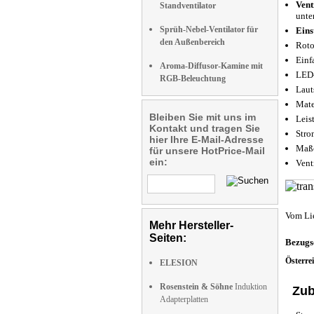
Vent
Standventilator
unte
Sprüh-Nebel-Ventilator für
Eins
den Außenbereich
Roto
Einf
Aroma-Diffusor-Kamine mit
LED
RGB-Beleuchtung
Laut
Mate
Bleiben Sie mit uns im
Leis
Kontakt und tragen Sie
Stro
hier Ihre E-Mail-Adresse
Maße
für unsere HotPrice-Mail
ein:
Vent
Vom Li
Mehr Hersteller-
Seiten:
Bezugs
Österre
ELESION
Rosenstein & Söhne
Induktion
Zub
Adapterplatten