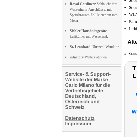
Stro
Royal Gardineer
Schläuche für
Stro
Wasserhahn-Anschlüsse, mit
WLAN
Spritzbrausen Zoll Meter cm mm
Meter
Batt
Lith
Sichler Haushaltsgeräte
Luftkühler mit Wassertank
Alt
St. Leonhard
Uhrwerk Wanduhr
Stan
infactory
Wetterstationen
T
Service- & Support-
L
Website der Marke
Carlo Milano für die
Vertriebsgebiete
Deutschland,
Österreich und
Schweiz
w
Datenschutz
Impressum