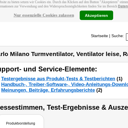
bsite zu bieten setzen wir Cookies ein. Durch das Klicken auf den Button "Akzeptieren" stim
ormationen zur Verwendung und den Widerspruchsmöglichkeiten finden Sie im Bereich
Daten
Nur essenzielle Cookies zulassen
Akzeptieren
Startseite
| Suche:
rlo Milano Turmventilator, Ventilator leise, 
pport- und Service-Elemente:
Testergebnisse aus Produkt-Tests & Testberichten
(1)
Handbuch-, Treiber-Software-, Video-Anleitungs-Downl
Meinungen, Beiträge, Erfahrungsberichte
(2)
ressestimmen, Test-Ergebnisse & Ausz
Produktvorstellung