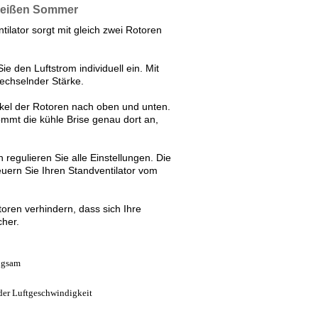
 heißen Sommer
ilator sorgt mit gleich zwei Rotoren
Sie den Luftstrom individuell ein. Mit
echselnder Stärke.
kel der Rotoren nach oben und unten.
ommt die kühle Brise genau dort an,
egulieren Sie alle Einstellungen. Die
euern Sie Ihren Standventilator vom
toren verhindern, dass sich Ihre
cher.
angsam
nder Luftgeschwindigkeit