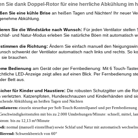
n Sie dank Doppel-Rotor für eine herrliche Abkühlung im
ßen Sie eine kühle Brise
an heißen Tagen und Nächten! Ihr neuer Vent
ngenehme Abkühlung.
ieren Sie die Windstärke nach Wunsch:
Für jeden Ventilator stellen 
hlaf- und Natur-Modus erleben Sie natürliche Böen mit automatisch w
estimmen die Richtung:
Ändern Sie einfach manuell den Neigungswin
nsch schwenkt der Ventilator automatisch nach links und rechts. So k
 sie brauchen.
eme Bedienung
am Gerät oder per Fernbedienung: Mit 6 Touch-Tasten r
chtliche LED-Anzeige zeigt alles auf einen Blick. Per Fernbedienung st
der Bett aus.
sicher für Kinder und Haustiere:
Die robusten Schutzgitter um die Ro
 verletzten. Katzenpfoten, Hundeschnauzen und Kinderhänden sind si
ischende Abkühlung an heißen Tagen und Nächten
ntilatoren:
einzeln steuerbar per Soft-Touch-Kontrollpanel und per Fernbedienung
 Geschwindigkeitsstufen mit bis zu 2.000 Umdrehungen/Minute: schnell, mittel, l
strom: bis zu 12,13 m³/Minute
odi:
normal (manuell einstellbar) sowie Schlaf und Natur mit automatisch wechsel
llierend:
Schwenkbereich von 60°