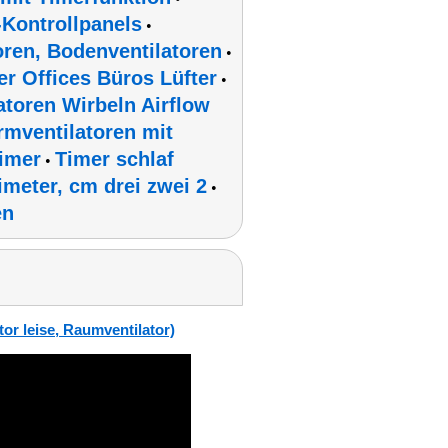
-Kontrollpanels
•
oren, Bodenventilatoren
•
r Offices Büros Lüfter
•
atoren Wirbeln Airflow
rmventilatoren mit
Timer
Timer schlaf
•
meter, cm drei zwei 2
•
en
or leise, Raumventilator)