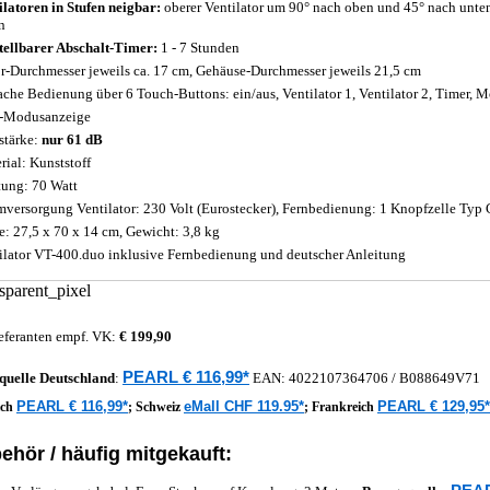
ilatoren in Stufen neigbar:
oberer Ventilator um 90° nach oben und 45° nach unten
n
tellbarer Abschalt-Timer:
1 - 7 Stunden
r-Durchmesser jeweils ca. 17 cm, Gehäuse-Durchmesser jeweils 21,5 cm
ache Bedienung über 6 Touch-Buttons: ein/aus, Ventilator 1, Ventilator 2, Timer, M
-Modusanzeige
stärke:
nur 61 dB
rial: Kunststoff
tung: 70 Watt
mversorgung Ventilator: 230 Volt (Eurostecker), Fernbedienung: 1 Knopfzelle Typ
: 27,5 x 70 x 14 cm, Gewicht: 3,8 kg
ilator VT-400.duo inklusive Fernbedienung und deutscher Anleitung
eferanten empf. VK:
€ 199,90
PEARL € 116,99*
quelle
Deutschland
:
EAN:
4022107364706
/ B088649V71
PEARL € 116,99*
eMall CHF 119.95*
PEARL € 129,95*
ich
;
Schweiz
;
Frankreich
ehör / häufig mitgekauft: