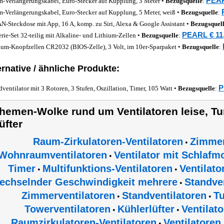
PEAR
m-Verlängerungskabel, Euro-Stecker auf Kupplung, 3 Meter •
Bezugsquelle
:
m-Verlängerungskabel, Euro-Stecker auf Kupplung, 5 Meter, weiß •
Bezugsquelle
:
-Steckdose mit App, 16 A, komp. zu Siri, Alexa & Google Assistant •
Bezugsquel
PEARL € 11
erie-Set 32-teilig mit Alkaline- und Lithium-Zellen •
Bezugsquelle
:
ium-Knopfzellen CR2032 (BIOS-Zelle), 3 Volt, im 10er-Sparpaket •
Bezugsquelle
:
ernative / ähnliche Produkte:
P
dventilator mit 3 Rotoren, 3 Stufen, Oszillation, Timer, 105 Watt •
Bezugsquelle
:
hemen-Wolke rund um Ventilatoren leise, Tu
üfter
Raum-Zirkulatoren-Ventilatoren
Zimmer
•
Wohnraumventilatoren
Ventilator mit Schlafm
•
Timer
Multifunktions-Ventilatoren
Ventilato
•
•
echselnder Geschwindigkeit mehrere
Standve
•
Zimmerventilatoren
Standventilatoren
Tu
•
•
Towerventilatoren
Kühlerlüfter
Ventilat
•
•
Raumzirkulatoren-Ventilatoren
Ventilatoren
•