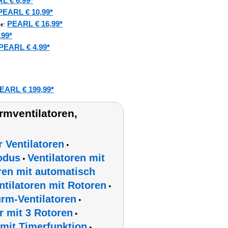
L € 6,99*
PEARL € 10,99*
PEARL € 16,99*
le
:
,99*
PEARL € 4,99*
EARL € 199,99*
rmventilatoren,
 Ventilatoren
•
odus
Ventilatoren mit
•
ren mit automatisch
ntilatoren mit Rotoren
•
rm-Ventilatoren
•
or mit 3 Rotoren
•
 mit Timerfunktion
•