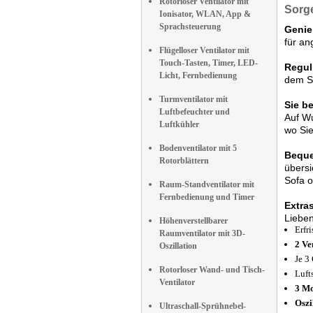
Rotorloser Ventilator mit
Sorge
Ionisator, WLAN, App &
Sprachsteuerung
Genie
für a
Flügelloser Ventilator mit
Touch-Tasten, Timer, LED-
Regul
Licht, Fernbedienung
dem Sc
Turmventilator mit
Sie b
Luftbefeuchter und
Auf Wu
Luftkühler
wo Sie
Bodenventilator mit 5
Bequ
Rotorblättern
übersi
Sofa o
Raum-Standventilator mit
Fernbedienung und Timer
Extra
Lieben
Höhenverstellbarer
Erfr
Raumventilator mit 3D-
2 Ve
Oszillation
Je 3
Rotorloser Wand- und Tisch-
Luft
Ventilator
3 M
Oszi
Ultraschall-Sprühnebel-