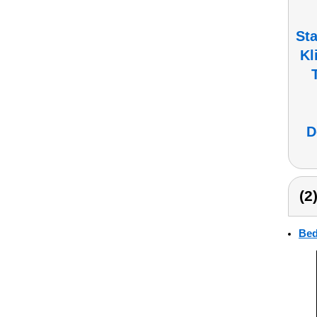
Sta
Kl
D
(2
Bed