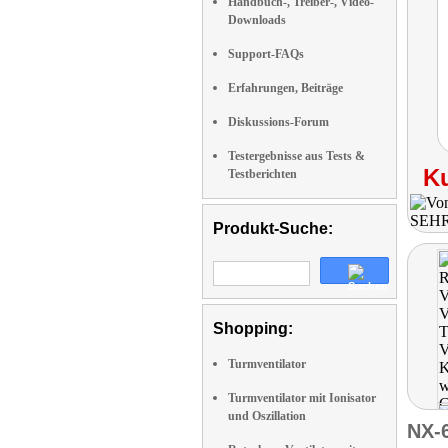
Handbuch-, Treiber-, Video-
Downloads
Support-FAQs
Erfahrungen, Beiträge
Diskussions-Forum
Testergebnisse aus Tests &
K
Testberichten
Produkt-Suche:
Shopping:
Turmventilator
Turmventilator mit Ionisator
und Oszillation
NX-