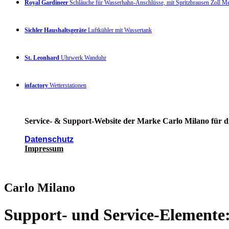
Royal Gardineer
Schläuche für Wasserhahn-Anschlüsse, mit Spritzbrausen Zoll 
Sichler Haushaltsgeräte
Luftkühler mit Wassertank
St. Leonhard
Uhrwerk Wanduhr
infactory
Wetterstationen
Service- & Support-Website der Marke Carlo Milano für di
Datenschutz
Impressum
Carlo Milano
Support- und Service-Elemente