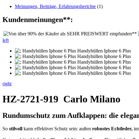
Meinungen, Beiträge, Erfahrungsberichte
(1)
Kundenmeinungen**:
left
right
HZ-2721-919
Carlo Milano
Rundumschutz zum Aufklappen: die elegan
So
stilvoll
kann effektiver Schutz sein: außen
robustes Echtleder,
in