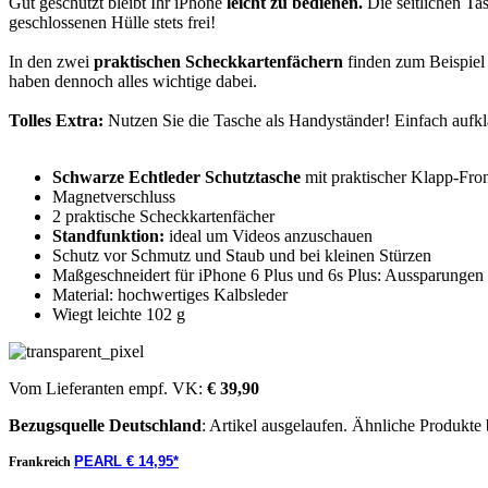
Gut geschützt bleibt Ihr iPhone
leicht zu bedienen.
Die seitlichen Ta
geschlossenen Hülle stets frei!
In den zwei
praktischen Scheckkartenfächern
finden zum Beispiel 
haben dennoch alles wichtige dabei.
Tolles Extra:
Nutzen Sie die Tasche als Handyständer! Einfach aufk
Schwarze Echtleder Schutztasche
mit praktischer Klapp-Fro
Magnetverschluss
2 praktische Scheckkartenfächer
Standfunktion:
ideal um Videos anzuschauen
Schutz vor Schmutz und Staub und bei kleinen Stürzen
Maßgeschneidert für iPhone 6 Plus und 6s Plus: Aussparungen f
Material: hochwertiges Kalbsleder
Wiegt leichte 102 g
Vom Lieferanten empf. VK:
€ 39,90
Bezugsquelle
Deutschland
: Artikel ausgelaufen. Ähnliche Produkte
PEARL € 14,95*
Frankreich