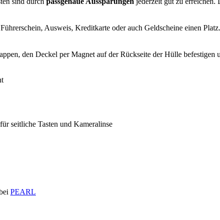
sten sind durch
passgenaue Aussparungen
jederzeit gut zu erreichen
Führerschein, Ausweis, Kreditkarte oder auch Geldscheine einen Platz
lappen, den Deckel per Magnet auf der Rückseite der Hülle befestigen
nt
ür seitliche Tasten und Kameralinse
 bei
PEARL