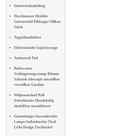
Innenverdunkelung
Durchmesser flexibler
Gartenstuhl Filzkappe Silikon
Stück
Teppichaufkleber
Elektronische Gepäckwaage
Antirutsch Pad
Badewanne
Verlängerungsstange Klemm
Schrank telescopic einstellbar
verstellbar Gardine
Welpenauslauf Roll
freistehendes Hundekäfig
einziehbar ausziehbarer
Gartenlampe Aussenleuchte
Lampe Außenleuchte Tisch
Licht Design Tischfackel