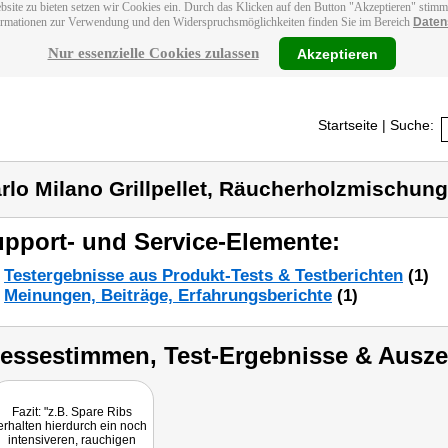
bsite zu bieten setzen wir Cookies ein. Durch das Klicken auf den Button "Akzeptieren" stim
ormationen zur Verwendung und den Widerspruchsmöglichkeiten finden Sie im Bereich
Daten
Nur essenzielle Cookies zulassen
Akzeptieren
Startseite
| Suche:
rlo Milano Grillpellet, Räucherholzmischunge
pport- und Service-Elemente:
Testergebnisse aus Produkt-Tests & Testberichten
(1)
Meinungen, Beiträge, Erfahrungsberichte
(1)
ressestimmen, Test-Ergebnisse & Ausz
Fazit: "z.B. Spare Ribs
erhalten hierdurch ein noch
intensiveren, rauchigen