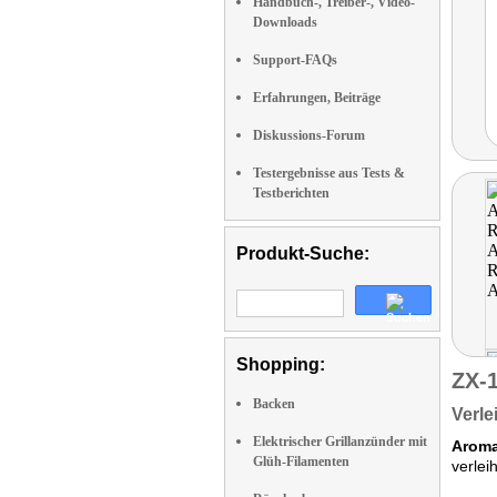
Handbuch-, Treiber-, Video-
Downloads
Support-FAQs
Erfahrungen, Beiträge
Diskussions-Forum
Testergebnisse aus Tests &
Testberichten
Produkt-Suche:
Shopping:
ZX-
Backen
Verle
Elektrischer Grillanzünder mit
Aromat
Glüh-Filamenten
verlei