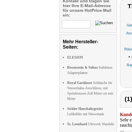
Kontakt und tragen Sie
T
hier Ihre E-Mail-Adresse
für unsere HotPrice-Mail
ein:
Gef
Aro
Mehr Hersteller-
Seiten:
Räuc
•
ELESION
Ra
Rosenstein & Söhne
Induktion
Adapterplatten
Royal Gardineer
Schläuche für
Wasserhahn-Anschlüsse, mit
Spritzbrausen Zoll Meter cm mm
(1
Meter
Sichler Haushaltsgeräte
Luftkühler mit Wassertank
Kunde
Sehr e
St. Leonhard
Uhrwerk Wanduhr
rauch