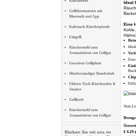
Räucherbox
Ideal
Räuche
Grillthermometer mit
Backo
Bluetooth und App
Eine 
Kaltrauch-Räucherpistole
Kohle,
Hähnc
Faltgrill
Rein
Idea
Räuchermehl zum
Aromatisieren von Grillgut
Verl
Eine
Gusseisen Grillplatte
Einf
Back
Hitzebeständiger Handschuh
Chip
Füll
Elektro-Tisch-Räucherofen &
Smoker
Grillkorb
Vom Li
Räuchermehl zum
Aromatisieren von Grillgut
Bezugs
Österre
Bleiben Sie mit uns im
€ 4.25