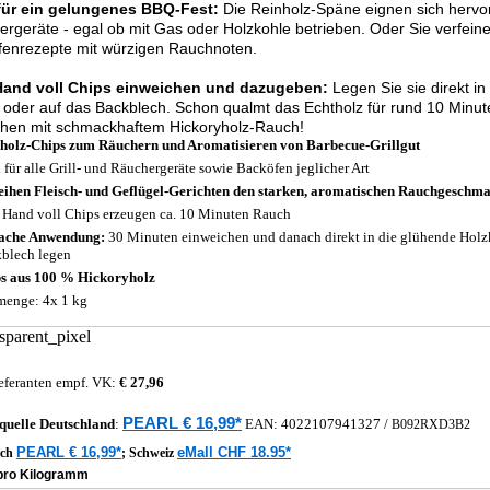
 für ein gelungenes BBQ-Fest:
Die Reinholz-Späne eignen sich hervorr
rgeräte - egal ob mit Gas oder Holzkohle betrieben. Oder Sie verfeiner
fenrezepte mit würzigen Rauchnoten.
Hand voll Chips einweichen und dazugeben:
Legen Sie sie direkt i
 oder auf das Backblech. Schon qualmt das Echtholz für rund 10 Minute
hen mit schmackhaftem Hickoryholz-Rauch!
holz-Chips zum Räuchern und Aromatisieren von Barbecue-Grillgut
l für alle Grill- und Räuchergeräte sowie Backöfen jeglicher Art
eihen Fleisch- und Geflügel-Gerichten den starken, aromatischen Rauchgeschm
 Hand voll Chips erzeugen ca. 10 Minuten Rauch
ache Anwendung:
30 Minuten einweichen und danach direkt in die glühende Holzk
blech legen
s aus 100 % Hickoryholz
menge: 4x 1 kg
eferanten empf. VK:
€ 27,96
PEARL € 16,99*
quelle
Deutschland
:
EAN:
4022107941327
/
B092RXD3B2
PEARL € 16,99*
eMall CHF 18.95*
ich
;
Schweiz
 pro Kilogramm