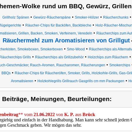
hemen-Wolke rund um BBQ, Gewürz, Grillen
•
•
•
Grillholz Spänen
Gewürz-Räucherspäne
Smoker-Hölzer
Räucherchunks
•
•
lügelgerichte
Räucher-Chips für Backöfen, Backbleche
Holz-Räucher-Mischun
•
matisieren, Grillen, Backen, Smoken, Verfeinern, Veredeln
Räucherchips zum Auf
Räuchermehl zum Aromatisieren von Grillgut
•
•
herkisten, Smokeboxen, Smokerboxen
Smo-Wood
Räucherchips als Alternat
•
•
Räucherchips Grills
Räucherchips als Grillzubehör
Holzchips zum Räuchern
•
uch-Geschmäcker, Rauch-Aromen, Raucharomen, Räucherungen
Smokerchips
•
BBQs
Räucher-Chips für Räucheröfen, Smoker, Grills, Holzkohle-Grills, Gas-Grill
•
•
Aromatisieren
Holzkohlegrills Grillrauch Gasgrills cm mm Packungen
H
) Beiträge, Meinungen, Beurteilungen:
nbeitrag
** vom
21.06.2022
von
K. P.
aus
Brück
rgiebig und einfach in der Handhabung. Man kann sehr schnell jedem Ge
igen Geschmack geben. Wir mögen das sehr.