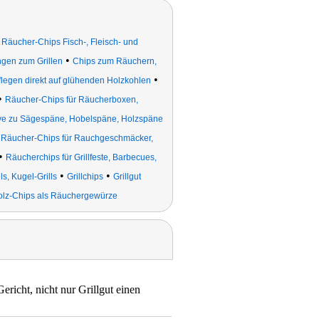
•
Räucher-Chips Fisch-, Fleisch- und
•
gen zum Grillen
Chips zum Räuchern,
•
legen direkt auf glühenden Holzkohlen
•
Räucher-Chips für Räucherboxen,
ive zu Sägespäne, Hobelspäne, Holzspäne
•
Räucher-Chips für Rauchgeschmäcker,
•
Räucherchips für Grillfeste, Barbecues,
•
•
s, Kugel-Grills
Grillchips
Grillgut
olz-Chips als Räuchergewürze
richt, nicht nur Grillgut einen