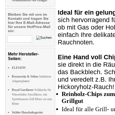
Aromatisieren von Grillgut
Ideal für ein gelu
Bleiben Sie mit uns im
sich hervorragend f
Kontakt und tragen Sie
hier Ihre E-Mail-Adresse
ob mit Gas oder Hol
für unsere HotPrice-Mail
ein:
einfach Ihre delika
Rauchnoten.
Mehr Hersteller-
Eine Hand voll Ch
Seiten:
sie direkt in die R
ELESION
das Backblech. Sch
Rosenstein & Söhne
Induktion
und veredelt z.B. 
Adapterplatten
Hickoryholz-Rauch!
Royal Gardineer
Schläuche für
Reinholz-Chips zum
Wasserhahn-Anschlüsse, mit
Spritzbrausen Zoll Meter cm mm
Grillgut
Meter
Ideal für alle Grill-
Sichler Haushaltsgeräte