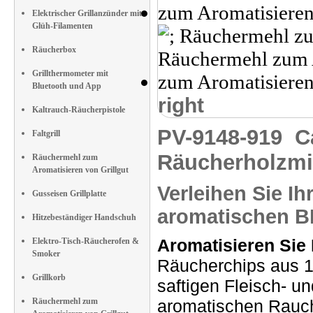
Elektrischer Grillanzünder mit
Glüh-Filamenten
Räucherbox
Grillthermometer mit
Bluetooth und App
right
Kaltrauch-Räucherpistole
PV-9148-919
C
Faltgrill
Räucherholzmis
Räuchermehl zum
Aromatisieren von Grillgut
Verleihen Sie Ih
Gusseisen Grillplatte
aromatischen 
Hitzebeständiger Handschuh
Aromatisieren Sie 
Elektro-Tisch-Räucherofen &
Smoker
Räucherchips aus 1
Grillkorb
saftigen Fleisch- un
Räuchermehl zum
aromatischen Rau