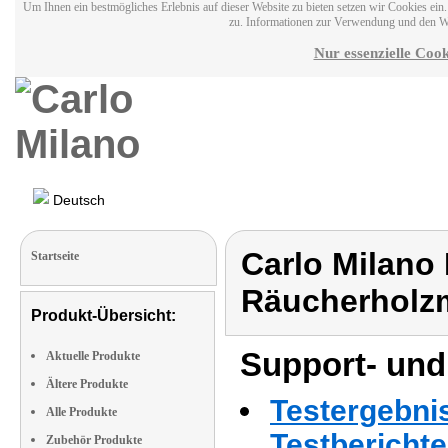
Um Ihnen ein bestmögliches Erlebnis auf dieser Website zu bieten setzen wir Cookies ei
zu. Informationen zur Verwendung und den W
Nur essenzielle Cook
Deutsch
Carlo Milano 
Startseite
Räucherholzm
Produkt-Übersicht:
Support- und
Aktuelle Produkte
Ältere Produkte
Testergebni
Alle Produkte
Testbericht
Zubehör Produkte