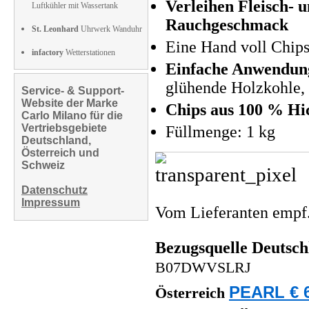
Verleihen Fleisch- 
Luftkühler mit Wassertank
Rauchgeschmack
St. Leonhard
Uhrwerk Wanduhr
Eine Hand voll Chip
infactory
Wetterstationen
Einfache Anwendun
glühende Holzkohle, 
Service- & Support-
Website der Marke
Chips aus 100 % Hi
Carlo Milano für die
Vertriebsgebiete
Füllmenge: 1 kg
Deutschland,
Österreich und
Schweiz
Datenschutz
Impressum
Vom Lieferanten emp
Bezugsquelle
Deutsch
B07DWVSLRJ
PEARL € 6
Österreich