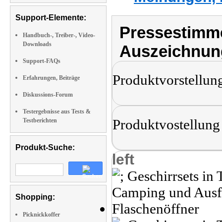
Support-Elemente:
Pressestimme
Handbuch-, Treiber-, Video-
Downloads
Auszeichnun
Support-FAQs
Produktvorstellun
Erfahrungen, Beiträge
Diskussions-Forum
Testergebnisse aus Tests &
Produktvostellung
Testberichten
Produkt-Suche:
left
Shopping:
Picknickkoffer