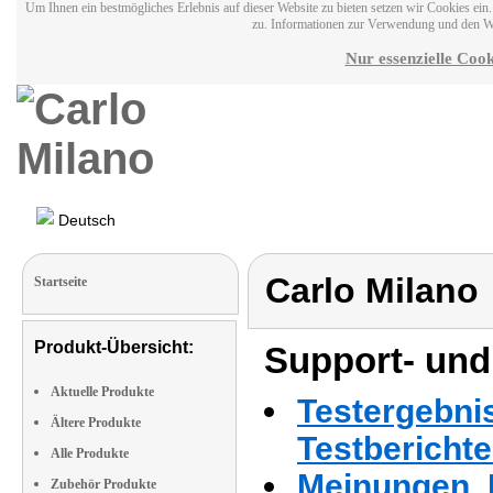
Um Ihnen ein bestmögliches Erlebnis auf dieser Website zu bieten setzen wir Cookies ei
zu. Informationen zur Verwendung und den W
Nur essenzielle Cook
Deutsch
Carlo Milano
Startseite
Produkt-Übersicht:
Support- und
Aktuelle Produkte
Testergebni
Ältere Produkte
Testbericht
Alle Produkte
Meinungen, 
Zubehör Produkte