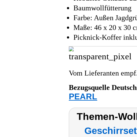
Baumwollfütterung
Farbe: Außen Jagdgr
Maße: 46 x 20 x 30 c
Picknick-Koffer inkl
Vom Lieferanten emp
Bezugsquelle
Deutsch
PEARL
Themen-Wolk
Geschirrset