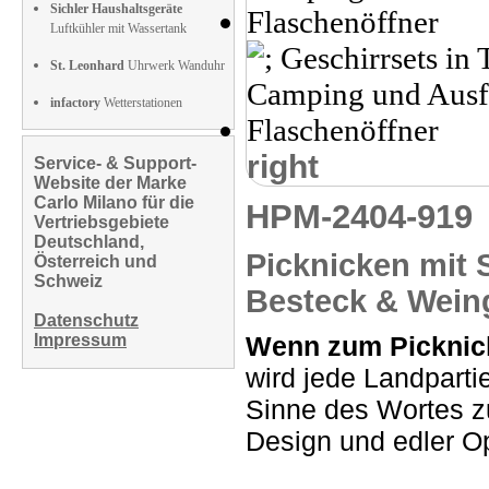
Sichler Haushaltsgeräte
Luftkühler mit Wassertank
St. Leonhard
Uhrwerk Wanduhr
infactory
Wetterstationen
right
Service- & Support-
Website der Marke
Carlo Milano für die
HPM-2404-91
Vertriebsgebiete
Deutschland,
Picknicken mit S
Österreich und
Schweiz
Besteck & Wein
Datenschutz
Impressum
Wenn zum Picknick,
wird jede Landparti
Sinne des Wortes z
Design und edler Op