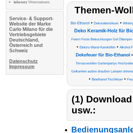
infactory
Wetterstationen
Themen-Wolk
Service- & Support-
•
•
Bio-Ethanol
Website der Marke
Dekorationsfeuer
Winter
Carlo Milano für die
Deko Keramik-Holz für Bi
Vertriebsgebiete
Deutschland,
Feiern Feste Beleuchtungen Gel Öllampen
Österreich und
•
•
Elektro-Wand-Kaminöfen
Alkohol 
Schweiz
Dekofeuer für Bio-Ethanol
Datenschutz
Terrassenöfen Gartenpartys Hochzeiten
Impressum
Gelkamine außen draußen Lampen drinne
•
•
Bioethanol Tischfeuer
Feu
(1) Download
usw.:
Bedienungsanle