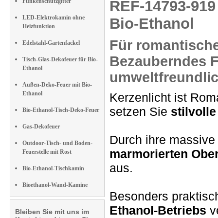
Funkenschutzgitter
REF-14793-91
LED-Elektrokamin ohne
Bio-Ethanol
Heizfunktion
Für
romantisch
Edelstahl-Gartenfackel
Bezauberndes 
Tisch-Glas-Dekofeuer für Bio-
Ethanol
umweltfreundlic
Außen-Deko-Feuer mit Bio-
Ethanol
Kerzenlicht ist Rom
setzen Sie
stilvoll
Bio-Ethanol-Tisch-Deko-Feuer
Gas-Dekofeuer
Durch ihre massive 
Outdoor-Tisch- und Boden-
marmorierten Ober
Feuerstelle mit Rost
aus.
Bio-Ethanol-Tischkamin
Bioethanol-Wand-Kamine
Besonders praktisc
Ethanol-Betriebs
ve
Bleiben Sie mit uns im