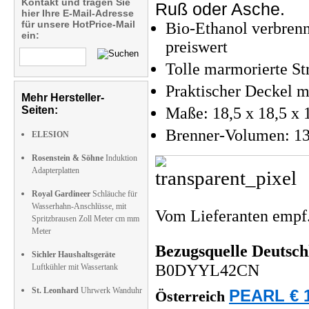
Kontakt und tragen Sie
Ruß oder Asche.
hier Ihre E-Mail-Adresse
für unsere HotPrice-Mail
Bio-Ethanol verbrenn
ein:
preiswert
Tolle marmorierte St
Praktischer Deckel 
Mehr Hersteller-
Seiten:
Maße: 18,5 x 18,5 x 
Brenner-Volumen: 13
ELESION
Rosenstein & Söhne
Induktion
Adapterplatten
Royal Gardineer
Schläuche für
Wasserhahn-Anschlüsse, mit
Vom Lieferanten emp
Spritzbrausen Zoll Meter cm mm
Meter
Bezugsquelle
Deutsch
Sichler Haushaltsgeräte
B0DYYL42CN
Luftkühler mit Wassertank
St. Leonhard
Uhrwerk Wanduhr
PEARL € 1
Österreich