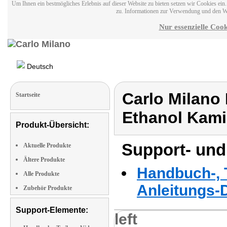
Um Ihnen ein bestmögliches Erlebnis auf dieser Website zu bieten setzen wir Cookies ei
zu. Informationen zur Verwendung und den W
Nur essenzielle Cook
Deutsch
Carlo Milano
Startseite
Ethanol Kami
Produkt-Übersicht:
Support- und
Aktuelle Produkte
Ältere Produkte
Handbuch-, T
Alle Produkte
Anleitungs-
Zubehör Produkte
Support-Elemente:
left