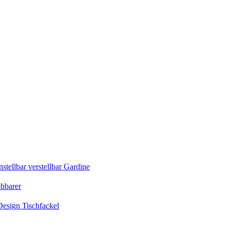
tellbar verstellbar Gardine
ehbarer
esign Tischfackel