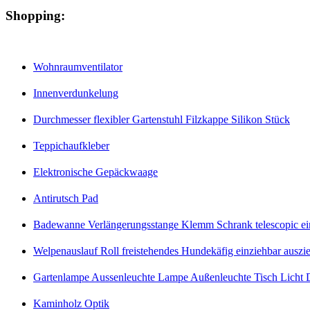
Shopping:
Wohnraumventilator
Innenverdunkelung
Durchmesser flexibler Gartenstuhl Filzkappe Silikon Stück
Teppichaufkleber
Elektronische Gepäckwaage
Antirutsch Pad
Badewanne Verlängerungsstange Klemm Schrank telescopic eins
Welpenauslauf Roll freistehendes Hundekäfig einziehbar auszi
Gartenlampe Aussenleuchte Lampe Außenleuchte Tisch Licht D
Kaminholz Optik