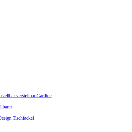
tellbar verstellbar Gardine
ehbarer
esign Tischfackel