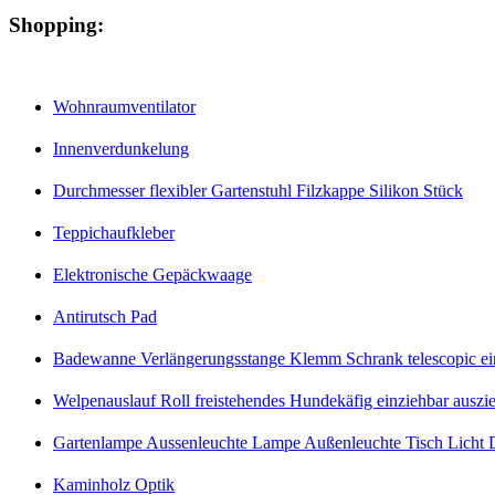
Shopping:
Wohnraumventilator
Innenverdunkelung
Durchmesser flexibler Gartenstuhl Filzkappe Silikon Stück
Teppichaufkleber
Elektronische Gepäckwaage
Antirutsch Pad
Badewanne Verlängerungsstange Klemm Schrank telescopic eins
Welpenauslauf Roll freistehendes Hundekäfig einziehbar auszi
Gartenlampe Aussenleuchte Lampe Außenleuchte Tisch Licht D
Kaminholz Optik