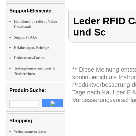
Support-Elemente:
Leder RFID C
Handbuch-, Treiber-, Video-
Downloads
und Sc
Support-FAQs
Erfahrungen, Beiträge
Diskussions-Forum
Testergebnisse aus Tests &
** Diese Meinung entst
Testberichten
kontinuierlich als Inst
Produktverbesserung du
Produkt-Suche:
Tage nach Kauf per E-M
Verbesserungsvorschläg
Shopping:
Wohnraumventilator