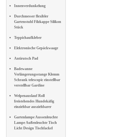
Innenverdunkelung
Durchmesser flexibler
Gartenstuhl Filzkappe Silikon
Stück
Teppichaufkleber
Elektronische Gepäckwaage
Antirutsch Pad
Badewanne
Verlängerungsstange Klemm
Schrank telescopic einstellbar
verstellbar Gardine
Welpenauslauf Roll
freistehendes Hundekäfig
einziehbar ausziehbarer
Gartenlampe Aussenleuchte
Lampe Außenleuchte Tisch
Licht Design Tischfackel