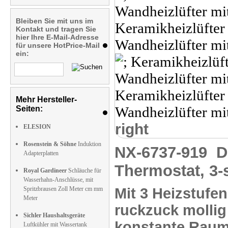
Bleiben Sie mit uns im
Kontakt und tragen Sie
hier Ihre E-Mail-Adresse
für unsere HotPrice-Mail
ein:
Mehr Hersteller-
Seiten:
right
ELESION
Rosenstein & Söhne
Induktion
NX-6737-919
D
Adapterplatten
Thermostat, 3-s
Royal Gardineer
Schläuche für
Wasserhahn-Anschlüsse, mit
Spritzbrausen Zoll Meter cm mm
Mit
3 Heizstufen
Meter
ruckzuck
molli
Sichler Haushaltsgeräte
konstante Raum
Luftkühler mit Wassertank