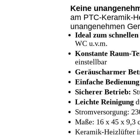
Keine unangeneh
am PTC-Keramik-He
unangenehmen Gerü
Ideal zum schnellen
WC u.v.m.
Konstante Raum-Te
einstellbar
Geräuscharmer Bet
Einfache Bedienung
Sicherer Betrieb:
St
Leichte Reinigung
d
Stromversorgung: 230
Maße: 16 x 45 x 9,3 
Keramik-Heizlüfter i