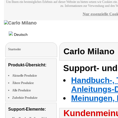
Um Ihnen ein bestmögliches Erlebnis auf dieser Website zu bieten setzen wir Cookies ei
zu. Informationen zur Verwendung und den W
Nur essenzielle Cook
Deutsch
Carlo Milano
Startseite
Produkt-Übersicht:
Support- und
Aktuelle Produkte
Handbuch-, T
Ältere Produkte
Anleitungs-
Alle Produkte
Meinungen, 
Zubehör Produkte
Support-Elemente:
Kundenmeinu