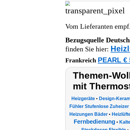
Vom Lieferanten emp
Bezugsquelle
Deutsch
Heizl
finden Sie hier:
PEARL € 
Frankreich
Themen-Wolk
mit Thermos
Heizgeräte
•
Design-Kerami
Fühler Stufenlose Zuheizer
Heizungen Bäder
•
Heizlüft
Fernbedienung
•
Kalt
Steckdosen Flexible
•