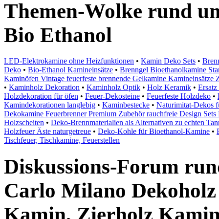
Themen-Wolke rund um
Bio Ethanol
LED-Elektrokamine ohne Heizfunktionen
•
Kamin Deko Sets
•
Bren
Deko
•
Bio-Ethanol Kamineinsätze
•
Brenngel Bioethanolkamine S
Kaminöfen Vintage feuerfeste brennende Gelkamine Kamineinsätze
•
Kaminholz Dekoration
•
Kaminholz Optik
•
Holz Keramik
•
Ersatz
Holzdekoration für öfen
•
Feuer-Dekosteine
•
Feuerfeste Holzdeko
•
Kamindekorationen langlebig
•
Kaminbestecke
•
Naturimitat-Dekos 
Dekokamine Feuerbrenner Premium Zubehör rauchfreie Design Sets
Holzscheiten
•
Deko-Brennmaterialien als Alternativen zu echten Tan
Holzfeuer Äste naturgetreue
•
Deko-Kohle für Bioethanol-Kamine
•
Tischfeuer, Tischkamine, Feuerstellen
Diskussions-Forum run
Carlo Milano Dekoholz
Kamin, Zierholz Kamin