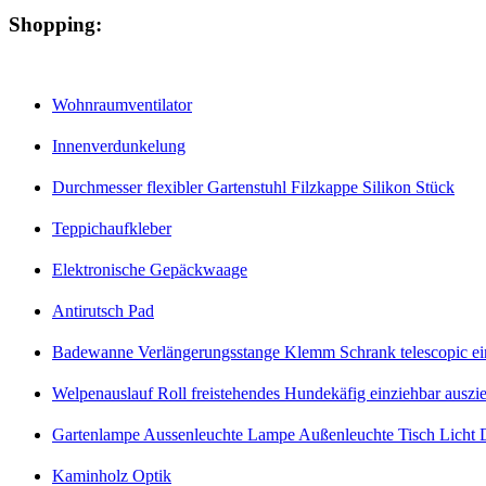
Shopping:
Wohnraumventilator
Innenverdunkelung
Durchmesser flexibler Gartenstuhl Filzkappe Silikon Stück
Teppichaufkleber
Elektronische Gepäckwaage
Antirutsch Pad
Badewanne Verlängerungsstange Klemm Schrank telescopic eins
Welpenauslauf Roll freistehendes Hundekäfig einziehbar auszi
Gartenlampe Aussenleuchte Lampe Außenleuchte Tisch Licht D
Kaminholz Optik