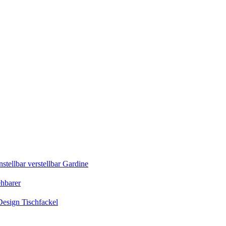
tellbar verstellbar Gardine
ehbarer
esign Tischfackel