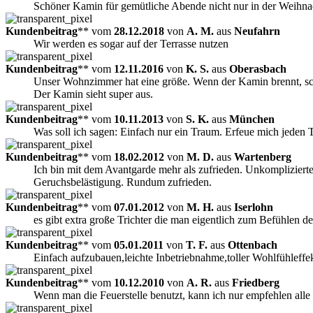
Schöner Kamin für gemütliche Abende nicht nur in der Weihnac
Kundenbeitrag
** vom
28.12.2018
von
A. M.
aus
Neufahrn
Wir werden es sogar auf der Terrasse nutzen
Kundenbeitrag
** vom
12.11.2016
von
K. S.
aus
Oberasbach
Unser Wohnzimmer hat eine größe. Wenn der Kamin brennt, schaf
Der Kamin sieht super aus.
Kundenbeitrag
** vom
10.11.2013
von
S. K.
aus
München
Was soll ich sagen: Einfach nur ein Traum. Erfeue mich jeden
Kundenbeitrag
** vom
18.02.2012
von
M. D.
aus
Wartenberg
Ich bin mit dem Avantgarde mehr als zufrieden. Unkomplizierte
Geruchsbelästigung. Rundum zufrieden.
Kundenbeitrag
** vom
07.01.2012
von
M. H.
aus
Iserlohn
es gibt extra große Trichter die man eigentlich zum Befühlen 
Kundenbeitrag
** vom
05.01.2011
von
T. F.
aus
Ottenbach
Einfach aufzubauen,leichte Inbetriebnahme,toller Wohlfühleffe
Kundenbeitrag
** vom
10.12.2010
von
A. R.
aus
Friedberg
Wenn man die Feuerstelle benutzt, kann ich nur empfehlen alle