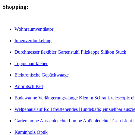
Shopping:
Wohnraumventilator
Innenverdunkelung
Durchmesser flexibler Gartenstuhl Filzkappe Silikon Stück
Teppichaufkleber
Elektronische Gepäckwaage
Antirutsch Pad
Badewanne Verlängerungsstange Klemm Schrank telescopic eins
Welpenauslauf Roll freistehendes Hundekäfig einziehbar auszi
Gartenlampe Aussenleuchte Lampe Außenleuchte Tisch Licht D
Kaminholz Optik