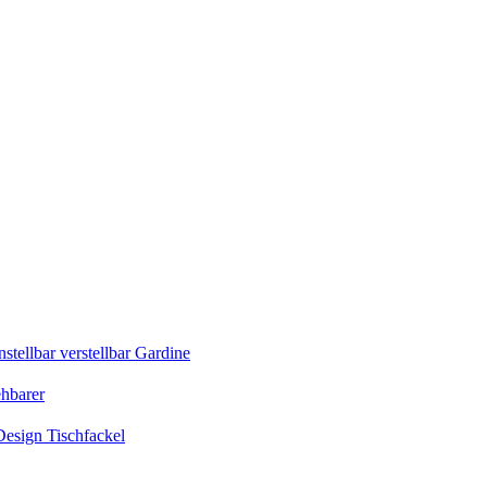
tellbar verstellbar Gardine
ehbarer
esign Tischfackel